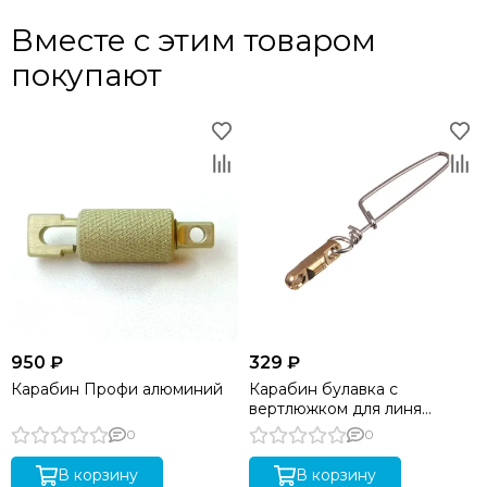
Вместе с этим товаром
покупают
950 ₽
329 ₽
Карабин Профи алюминий
Карабин булавка с
вертлюжком для линя
подводного ружья
0
0
В корзину
В корзину