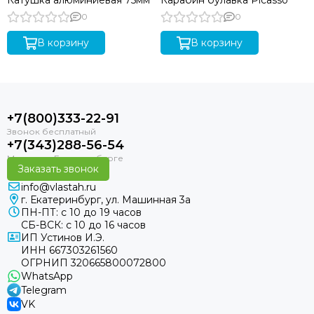
Катушка алюминиевая 75мм
Карабин булавка Picasso
0
0
В корзину
В корзину
+7(800)333-22-91
+7(343)288-56-54
Заказать звонок
info@vlastah.ru
г. Екатеринбург, ул. Машинная 3а
ПН-ПТ: с 10 до 19 часов
СБ-ВСК: с 10 до 16 часов
ИП Устинов И.Э.
ИНН 667303261560
ОГРНИП 320665800072800
WhatsApp
Telegram
VK