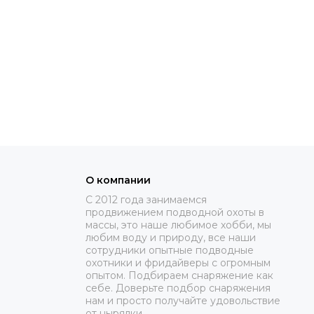
О компании
C 2012 года занимаемся
продвижением подводной охоты в
массы, это наше любимое хобби, мы
любим воду и природу, все наши
сотрудники опытные подводные
охотники и фридайверы с огромным
опытом. Подбираем снаряжение как
себе. Доверьте подбор снаряжения
нам и просто получайте удовольствие
от нырялки.