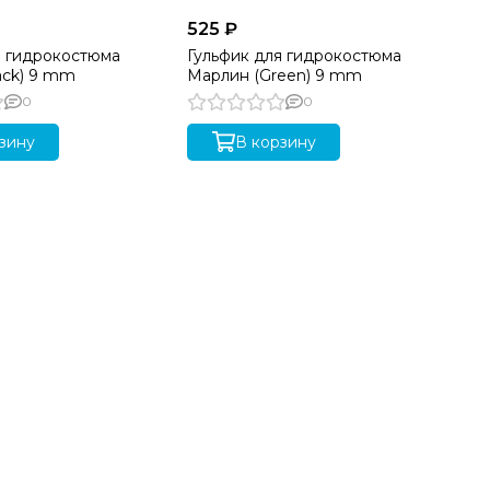
525 ₽
95
я гидрокостюма
Гульфик для гидрокостюма
Гу
ack) 9 mm
Марлин (Green) 9 mm
Aq
0
0
зину
В корзину