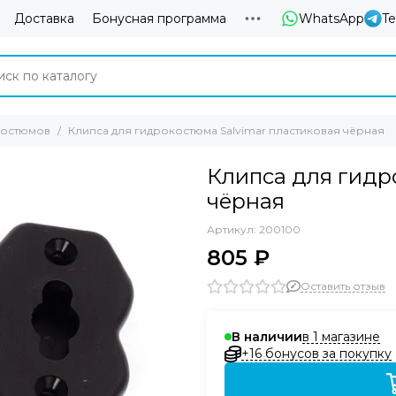
Доставка
Бонусная программа
WhatsApp
T
костюмов
Клипса для гидрокостюма Salvimar пластиковая чёрная
Клипса для гидр
чёрная
Артикул:
200100
805 ₽
Оставить отзыв
в 1 магазине
В наличии
+16 бонусов за покупку