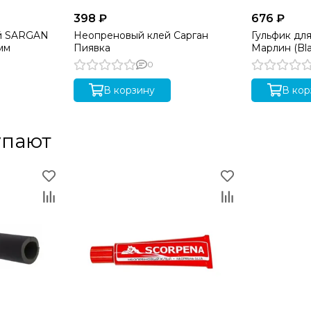
398 ₽
676 ₽
й SARGAN
Неопреновый клей Сарган
Гульфик дл
мм
Пиявка
Марлин (Bl
0
В корзину
В кор
упают