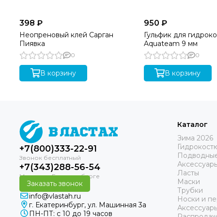
398 ₽
950 ₽
Неопреновый клей Сарган
Гульфик для гидрок
Пиявка
Aquateam 9 мм
0
0
В корзину
В корзину
Каталог
Зима 2026
Гидрокост
+7(800)333-22-91
Подводные
Аксессуар
+7(343)288-56-54
Ласты
Маски
Заказать звонок
Трубки
info@vlastah.ru
Носки и пе
г. Екатеринбург, ул. Машинная 3а
Аксессуар
ПН-ПТ: с 10 до 19 часов
Распродаж