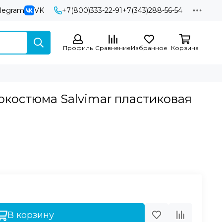
elegram
VK
+7(800)333-22-91
+7(343)288-56-54
Профиль
Сравнение
Избранное
Корзина
окостюма Salvimar пластиковая
В корзину