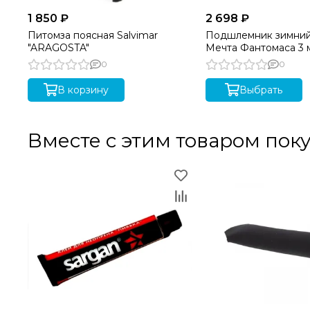
1 850 ₽
2 698 ₽
Питомза поясная Salvimar
Подшлемник зимни
"ARAGOSTA"
Мечта Фантомаса 3 
0
0
В корзину
Выбрать
Вместе с этим товаром пок