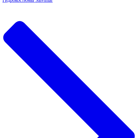
Гидрокостюмы Salvimar