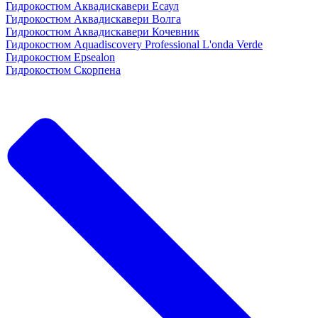
Гидрокостюм Аквадискавери Есаул
Гидрокостюм Аквадискавери Волга
Гидрокостюм Аквадискавери Кочевник
Гидрокостюм Aquadiscovery Professional L'onda Verde
Гидрокостюм Epsealon
Гидрокостюм Скорпена