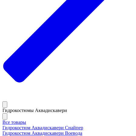
Гидрокостюмы Аквадискавери
Все товары
Гидрокостюм Аквадискавери Снайпер
Гидрокостюм Аквадискавери Воевода