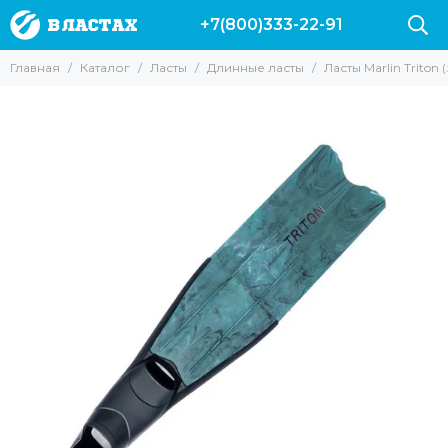
+7(800)333-22-91
Ласты
Главная
Каталог
Ласты
Длинные ласты
Ласты Marlin Triton
Все товары
Короткие ласты
Длинные ласты
Карбоновые ласты
Лопасти и калоши
Ласты Leaderfins
Калоши Leaderfins Forza