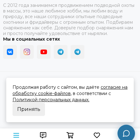
C 2012 года занимаемся продвижением подводной охоты
в массы, это наше любимое хобби, мы любим воду и
природу, все наши сотрудники опытные подводные
охотники и фридайверы с огромным опытом. Подбираем
снаряжение как себе. Доверьте подбор снаряжения нам
и просто получайте удовольствие от нырялки.
Мы в социальных сетях
2026 © В ластах.
Карта сайта
Сделано в
MOSK.STUDIO
для платформы
InSales
Продолжая работу с сайтом, вы даёте
согласие на
обработку cookie-файлов
, в соответствии с
Политикой персональных данных.
Принять