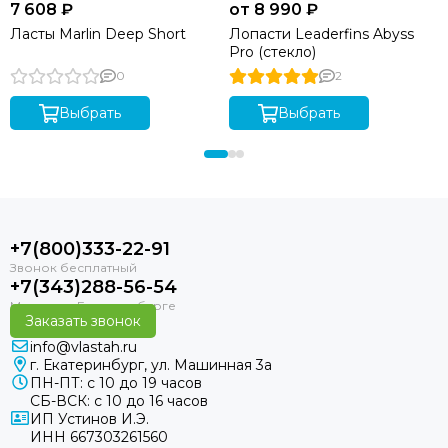
7 608 ₽
от 8 990 ₽
Ласты Marlin Deep Short
Лопасти Leaderfins Abyss
Pro (стекло)
0
2
Выбрать
Выбрать
+7(800)333-22-91
+7(343)288-56-54
Заказать звонок
info@vlastah.ru
г. Екатеринбург, ул. Машинная 3а
ПН-ПТ: с 10 до 19 часов
СБ-ВСК: с 10 до 16 часов
ИП Устинов И.Э.
ИНН 667303261560