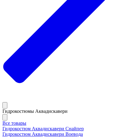
Гидрокостюмы Аквадискавери
Все товары
Гидрокостюм Аквадискавери Снайпер
Гидрокостюм Аквадискавери Воевода