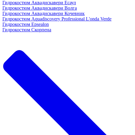
Гидрокостюм Аквадискавери Есаул
Гидрокостюм Аквадискавери Волга
Гидрокостюм Аквадискавери Кочевник
Гидрокостюм Aquadiscovery Professional L'onda Verde
Гидрокостюм Epsealon
Гидрокостюм Скорпена