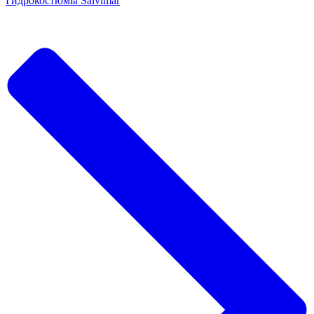
Гидрокостюмы Salvimar