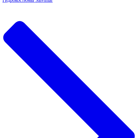
Гидрокостюмы Salvimar