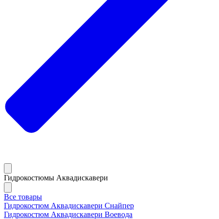
Гидрокостюмы Аквадискавери
Все товары
Гидрокостюм Аквадискавери Снайпер
Гидрокостюм Аквадискавери Воевода