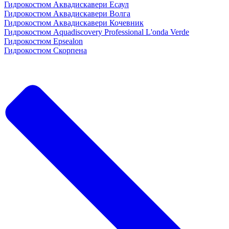
Гидрокостюм Аквадискавери Есаул
Гидрокостюм Аквадискавери Волга
Гидрокостюм Аквадискавери Кочевник
Гидрокостюм Aquadiscovery Professional L'onda Verde
Гидрокостюм Epsealon
Гидрокостюм Скорпена