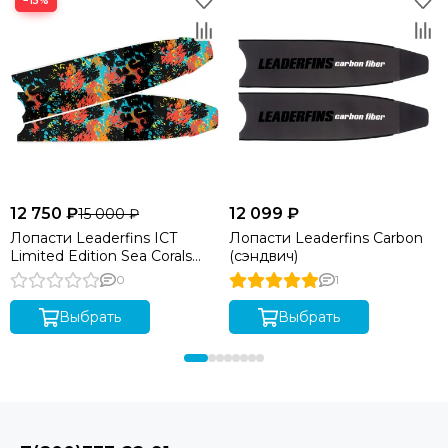
−15%
12 750 ₽
12 099 ₽
15 000 ₽
Лопасти Leaderfins ICT
Лопасти Leaderfins Carbon
Limited Edition Sea Corals
(сэндвич)
(стеклотекстолит)
0
1
Выбрать
Выбрать