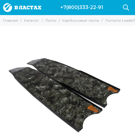
+7(800)333-22-91
Ласты
Главная
Каталог
Ласты
Карбоновые ласты
Лопасти Leader
Все товары
Короткие ласты
Длинные ласты
Карбоновые ласты
Лопасти и калоши
Ласты Leaderfins
Калоши Leaderfins Forza