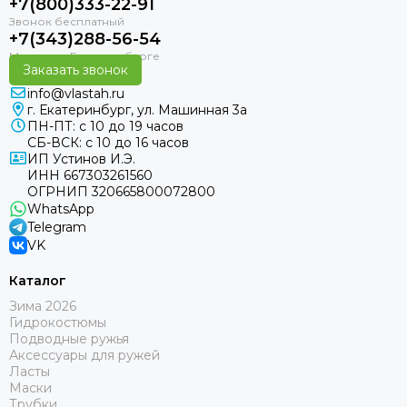
+7(800)333-22-91
+7(343)288-56-54
Заказать звонок
info@vlastah.ru
г. Екатеринбург, ул. Машинная 3а
ПН-ПТ: с 10 до 19 часов
СБ-ВСК: с 10 до 16 часов
ИП Устинов И.Э.
ИНН 667303261560
ОГРНИП 320665800072800
WhatsApp
Telegram
VK
Каталог
Зима 2026
Гидрокостюмы
Подводные ружья
Аксессуары для ружей
Ласты
Маски
Трубки