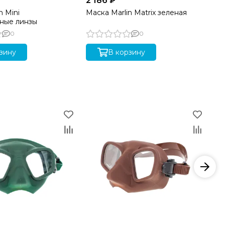
2 186 ₽
2 
n Mini
Маска Marlin Matrix зеленая
Ма
ные линзы
0
0
зину
В корзину