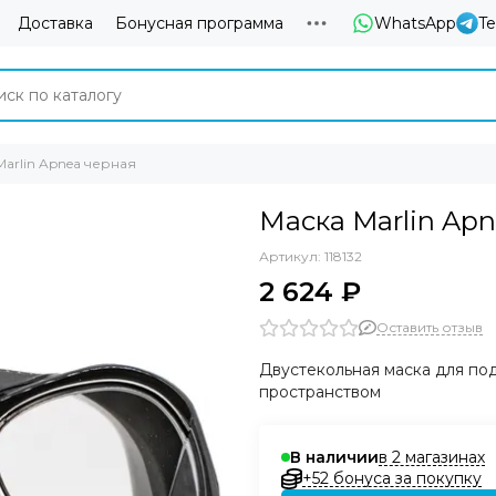
Доставка
Бонусная программа
WhatsApp
T
Marlin Apnea черная
Маска Marlin Ap
Артикул:
118132
2 624 ₽
Оставить отзыв
Двустекольная маска для по
пространством
в 2 магазинах
В наличии
+52 бонуса за покупку