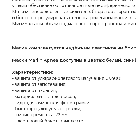
углами обеспечивают отличное поле периферического 
Мягкий гипоаллергенный силикон обтюратора гаранти
и быстро отрегулировать степень прилегания маски к л
Минимальный объем подмасочного пространства и мини
Маска комплектуется надёжным
пластиковым бок
Маски Marlin Apnea
доступны
в цветах:
белый,
сини
Характеристики:
- защита от ультрафиолетового излучения UV400;
- защита от запотевания;
- защита от царапин;
- материал линзы: плексисол;
- гидродинамическая форма рамки;
- быстрорегулируемые пряжки;
- ширина ремешка: 22 мм;
- пластиковый бокс в комплекте.