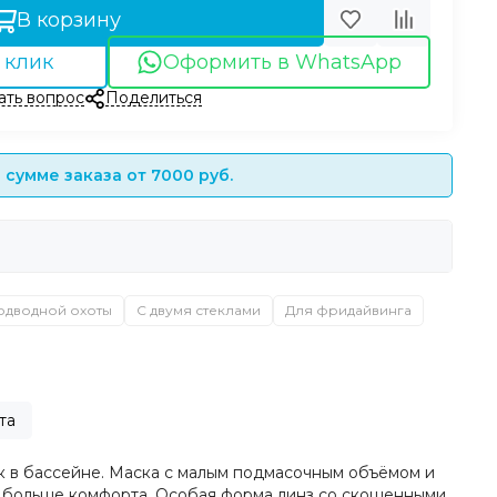
В корзину
 клик
Оформить в WhatsApp
ать вопрос
Поделиться
сумме заказа от 7000 руб.
одводной охоты
С двумя стеклами
Для фридайвинга
та
ок в бассейне. Маска с малым подмасочным объёмом и
ще больше комфорта. Особая форма линз со скошенными