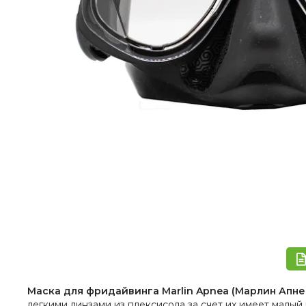
Маска для фридайвинга Marlin Apnea (Марлин Апне
легкими линзами из плексисола за счет их имеет малы