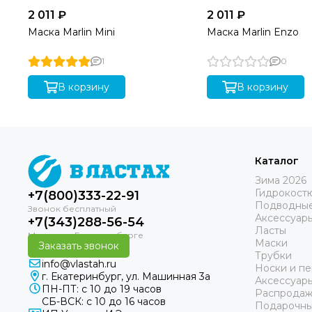
2 011 ₽
2 011 ₽
Маска Marlin Mini
Маска Marlin Enzo
1
0
В корзину
В корзину
Каталог
Зима 2026
Гидрокост
+7(800)333-22-91
Подводные
Аксессуар
+7(343)288-56-54
Ласты
Маски
Заказать звонок
Трубки
info@vlastah.ru
Носки и пе
г. Екатеринбург, ул. Машинная 3а
Аксессуар
ПН-ПТ: с 10 до 19 часов
Распродаж
СБ-ВСК: с 10 до 16 часов
Подарочны