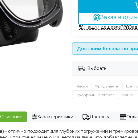
Заказ в один
Нашли дешевле?
Зад
Доставим бесплатно при 
Выбрать
Маски
Фридайвинг
Для п
Прозрачные стекла
Marlin
Описание
Характеристики
Доставка
Опла
а)
- отлично подходит для глубоких погружений и трениров
й вес и практически не ощущается на лице, что добавляет е