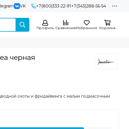
elegram
VK
+7(800)333-22-91
+7(343)288-56-54
Профиль
Сравнение
Избранное
Корзина
nea черная
дводной охоты и фридайвинга с малым подмасочным