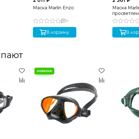
2 011 ₽
2 361 ₽
Маска Marlin Enzo
Маска Marli
просветлен
0
В корзину
В кор
упают