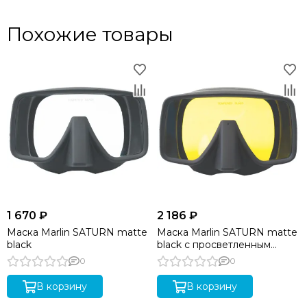
Похожие товары
1 670 ₽
2 186 ₽
Маска Marlin SATURN matte
Маска Marlin SATURN matte
black
black с просветленным
стеклом
0
0
В корзину
В корзину