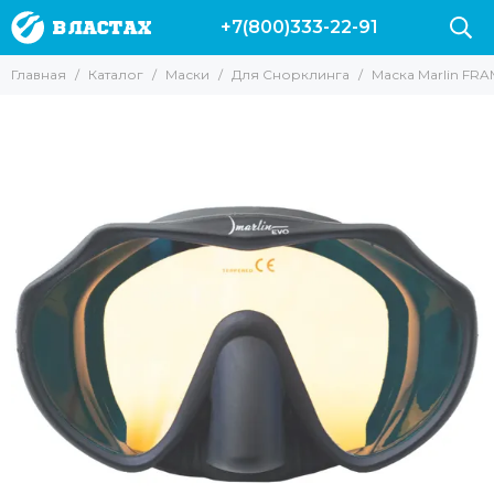
+7(800)333-22-91
Маски
Главная
Каталог
Маски
Для Снорклинга
Маска Marlin FR
Все товары
Для подводной охоты
Для Снорклинга
Для фридайвинга
Для дайвинга
Маски с трубкой
Прозрачные стекла
Маски без рамки
С креплением для GoPro
С моностеклом
С двумя стеклами
Просветленные стекла