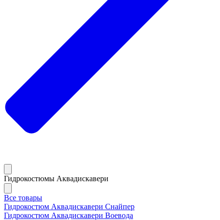
Гидрокостюмы Аквадискавери
Все товары
Гидрокостюм Аквадискавери Снайпер
Гидрокостюм Аквадискавери Воевода