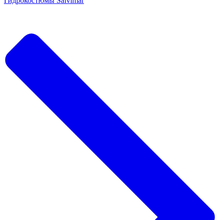
Гидрокостюмы Salvimar