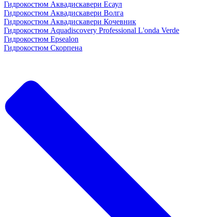
Гидрокостюм Аквадискавери Есаул
Гидрокостюм Аквадискавери Волга
Гидрокостюм Аквадискавери Кочевник
Гидрокостюм Aquadiscovery Professional L'onda Verde
Гидрокостюм Epsealon
Гидрокостюм Скорпена