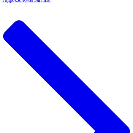
Гидрокостюмы Salvimar