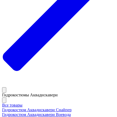
Гидрокостюмы Аквадискавери
Все товары
Гидрокостюм Аквадискавери Снайпер
Гидрокостюм Аквадискавери Воевода