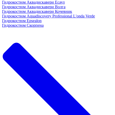
Гидрокостюм Аквадискавери Есаул
Гидрокостюм Аквадискавери Волга
Гидрокостюм Аквадискавери Кочевник
Гидрокостюм Aquadiscovery Professional L'onda Verde
Гидрокостюм Epsealon
Гидрокостюм Скорпена