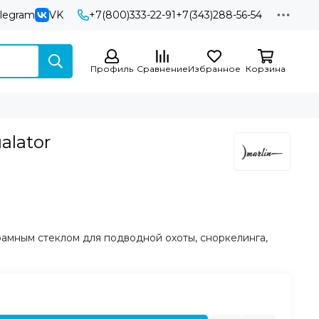
elegram
VK
+7(800)333-22-91
+7(343)288-56-54
Профиль
Сравнение
Избранное
Корзина
alator
рамным стеклом для подводной охоты, сноркелинга,