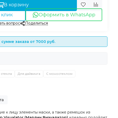
В корзину
 клик
Оформить в WhatsApp
ать вопрос
Поделиться
сумме заказа от 7000 руб.
 стекла
Для дайвинга
С моностеклом
та
е к лицу элементы маски, а также ремешок из
n Visualator (Марлин Визуалатор)
идеально подойдет