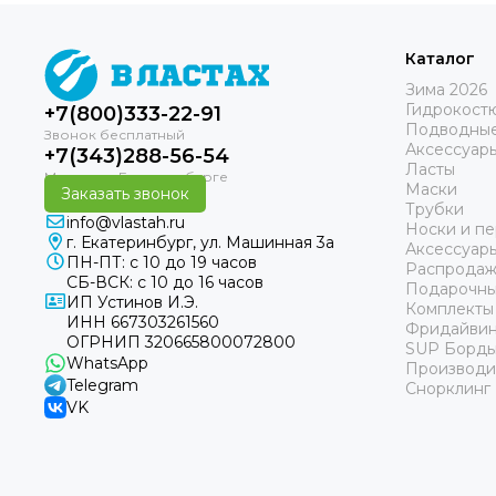
Каталог
Зима 2026
Гидрокост
+7(800)333-22-91
Подводные
Аксессуар
+7(343)288-56-54
Ласты
Маски
Заказать звонок
Трубки
info@vlastah.ru
Носки и пе
г. Екатеринбург, ул. Машинная 3а
Аксессуар
ПН-ПТ: с 10 до 19 часов
Распродаж
СБ-ВСК: с 10 до 16 часов
Подарочны
ИП Устинов И.Э.
Комплекты
ИНН 667303261560
Фридайвин
ОГРНИП 320665800072800
SUP Борд
WhatsApp
Производи
Telegram
Снорклинг
VK