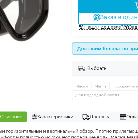
Заказ в один
Нашли дешевле?
Зад
Доставим бесплатно при 
Выбрать
Маски
Marlin
Прозрачные
Для подводной охоты
Описание
Характеристики
Доставка
Опла
й горизонтальный и вертикальный обзор. Плотно прилегающи
омфорт и полностью исключают попадание воды.
Маска Marli