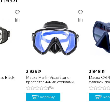
3 935 ₽
3 848 ₽
ss Black
Маска Marlin Visualator с
Маска САР
просветленными стеклами
силикон пр
0
В корзину
В кор