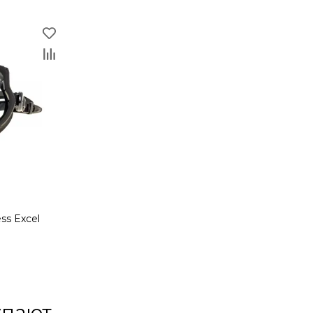
ss Excel
упают