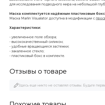
для исследования подводного мира на небольшой глуби
Маска комплектуется надёжным пластиковым боксо
Маска Marlin Visualator доступна в модификации с
прос
Характеристики:
- увеличенное поле обзора;
- высококачественный силикон;
- удобные вращающиеся застежки;
- закаленное стекло;
- пластиковый бокс в комплекте.
Отзывы о товаре
Здесь еще никто не оставлял отзывы. Будьте перв
Похожие товары