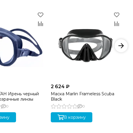
2 624 ₽
3 
ГАН Ирень черный
Маска Marlin Frameless Scuba
Ма
озрачные линзы
Black
пр
0
0
зину
В корзину