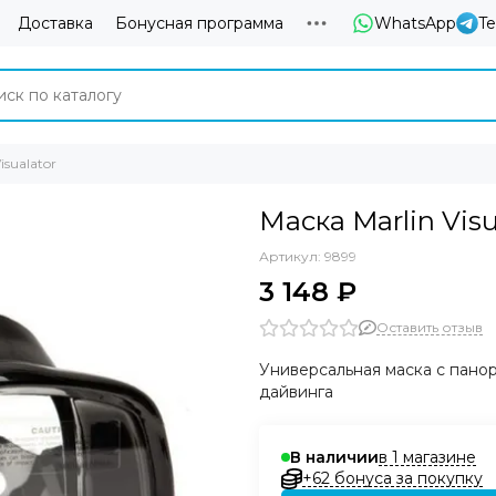
Доставка
Бонусная программа
WhatsApp
T
isualator
Маска Marlin Visu
Артикул:
9899
3 148 ₽
Оставить отзыв
Универсальная маска с пано
дайвинга
в 1 магазине
В наличии
+62 бонуса за покупку