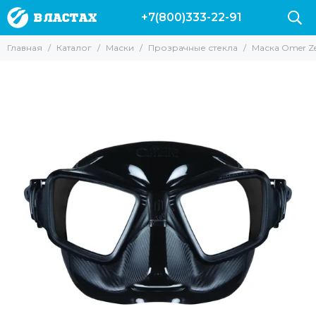
+7(800)333-22-91
Маски
Главная
Каталог
Маски
Прозрачные стекла
Маска Omer Ze
Все товары
Для подводной охоты
Для Снорклинга
Для фридайвинга
Для дайвинга
Маски с трубкой
Прозрачные стекла
Маски без рамки
С креплением для GoPro
С моностеклом
С двумя стеклами
Просветленные стекла