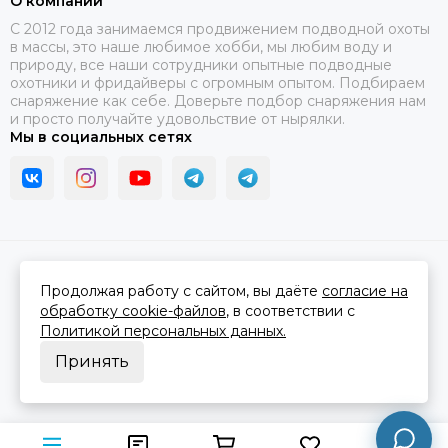
О компании
C 2012 года занимаемся продвижением подводной охоты
в массы, это наше любимое хобби, мы любим воду и
природу, все наши сотрудники опытные подводные
охотники и фридайверы с огромным опытом. Подбираем
снаряжение как себе. Доверьте подбор снаряжения нам
и просто получайте удовольствие от нырялки.
Мы в социальных сетях
2026 © В ластах.
Карта сайта
Сделано в
MOSK.STUDIO
для платформы
InSales
Продолжая работу с сайтом, вы даёте
согласие на
обработку cookie-файлов
, в соответствии с
Политикой персональных данных.
Принять