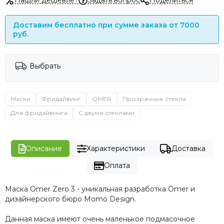
Нашли дешевле?
Задать вопрос
Поделиться
Доставим бесплатно при сумме заказа от 7000
руб.
Выбрать
Маски
Фридайвинг
OMER
Прозрачные стекла
Для фридайвинга
С двумя стеклами
Описание
Характеристики
Доставка
Оплата
Маска Omer Zero 3 - уникальная разработка Omer и
дизайнерского бюро Momo Design.
Данная маска имеют очень маленькое подмасочное