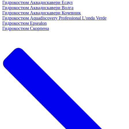
Гидрокостюм Аквадискавери Есаул
Гидрокостюм Аквадискавери Волга
Гидрокостюм Аквадискавери Кочевник
Гидрокостюм Aquadiscovery Professional L'onda Verde
Гидрокостюм Epsealon
Гидрокостюм Скорпена