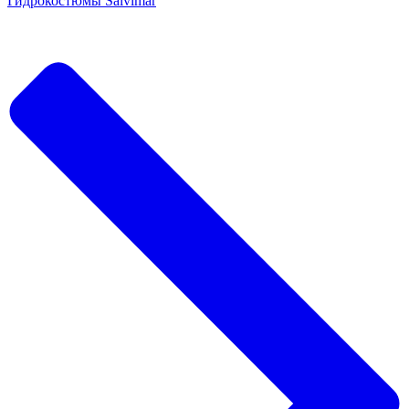
Гидрокостюмы Salvimar