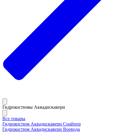
Гидрокостюмы Аквадискавери
Все товары
Гидрокостюм Аквадискавери Снайпер
Гидрокостюм Аквадискавери Воевода