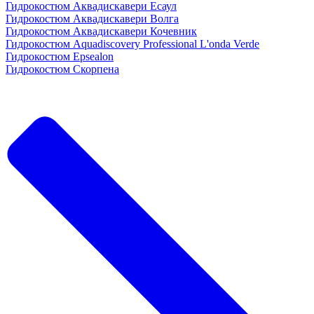
Гидрокостюм Аквадискавери Есаул
Гидрокостюм Аквадискавери Волга
Гидрокостюм Аквадискавери Кочевник
Гидрокостюм Aquadiscovery Professional L'onda Verde
Гидрокостюм Epsealon
Гидрокостюм Скорпена