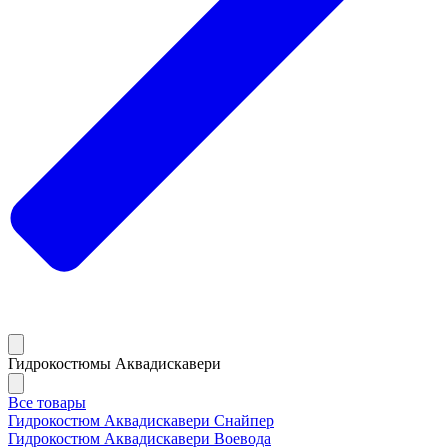
Гидрокостюмы Аквадискавери
Все товары
Гидрокостюм Аквадискавери Снайпер
Гидрокостюм Аквадискавери Воевода