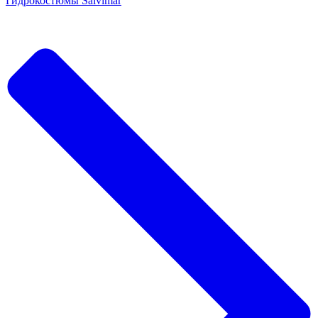
Гидрокостюмы Salvimar