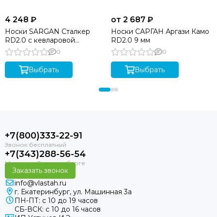
4 248 ₽
от 2 687 ₽
Носки SARGAN Сталкер
Носки САРГАН Аргази Камо
RD2.0 с кевларовой
RD2.0 9 мм
подошвой 9 мм
0
0
Выбрать
Выбрать
+7(800)333-22-91
+7(343)288-56-54
Заказать звонок
info@vlastah.ru
г. Екатеринбург, ул. Машинная 3а
ПН-ПТ: с 10 до 19 часов
СБ-ВСК: с 10 до 16 часов