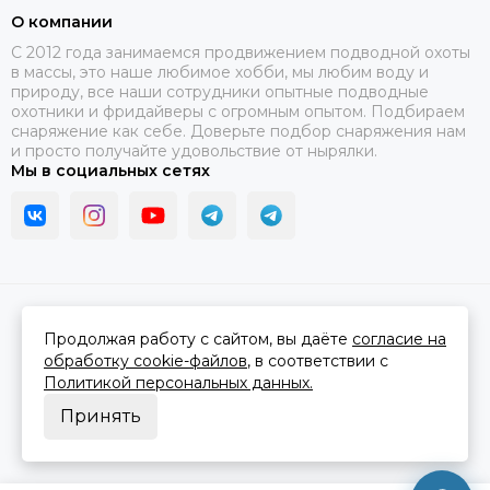
О компании
C 2012 года занимаемся продвижением подводной охоты
в массы, это наше любимое хобби, мы любим воду и
природу, все наши сотрудники опытные подводные
охотники и фридайверы с огромным опытом. Подбираем
снаряжение как себе. Доверьте подбор снаряжения нам
и просто получайте удовольствие от нырялки.
Мы в социальных сетях
2026 © В ластах.
Карта сайта
Сделано в
MOSK.STUDIO
для платформы
InSales
Продолжая работу с сайтом, вы даёте
согласие на
обработку cookie-файлов
, в соответствии с
Политикой персональных данных.
Принять