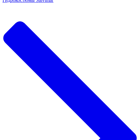
Гидрокостюмы Salvimar