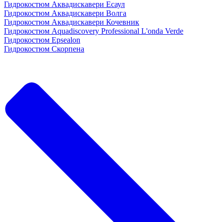
Гидрокостюм Аквадискавери Есаул
Гидрокостюм Аквадискавери Волга
Гидрокостюм Аквадискавери Кочевник
Гидрокостюм Aquadiscovery Professional L'onda Verde
Гидрокостюм Epsealon
Гидрокостюм Скорпена