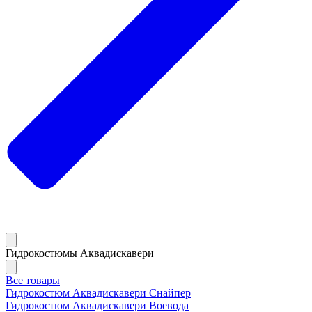
Гидрокостюмы Аквадискавери
Все товары
Гидрокостюм Аквадискавери Снайпер
Гидрокостюм Аквадискавери Воевода