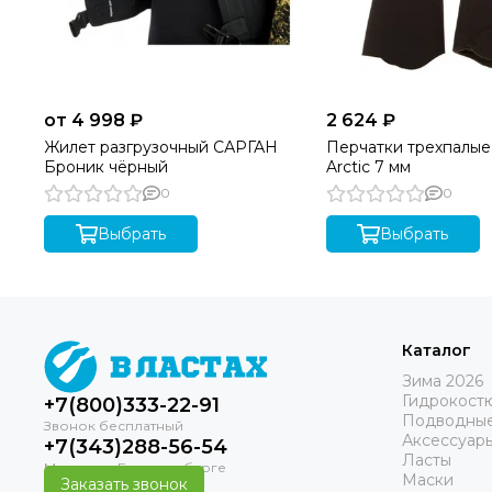
от 4 998 ₽
2 624 ₽
Жилет разгрузочный САРГАН
Перчатки трехпалые 
Броник чёрный
Arctic 7 мм
0
0
Выбрать
Выбрать
Каталог
Зима 2026
Гидрокост
+7(800)333-22-91
Подводные
Аксессуар
+7(343)288-56-54
Ласты
Маски
Заказать звонок