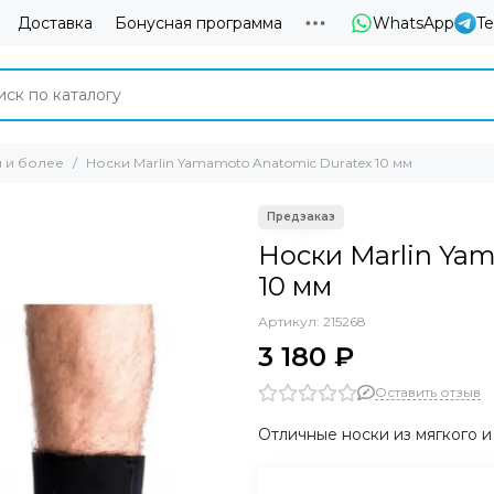
Доставка
Бонусная программа
WhatsApp
T
м и более
Носки Marlin Yamamoto Anatomic Duratex 10 мм
Носки Marlin Ya
10 мм
Артикул:
215268
3 180 ₽
Оставить отзыв
Отличные носки из мягкого и