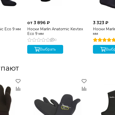
от 3 896 ₽
3 323 ₽
ic Eco 9 мм
Носки Marlin Anatomic Kevtex
Носки Marli
Eco 9 мм
мм
0
Выбрать
Выбр
упают