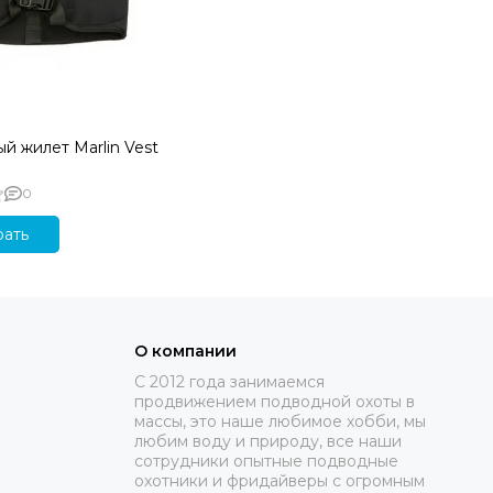
й жилет Marlin Vest
0
ать
О компании
C 2012 года занимаемся
продвижением подводной охоты в
массы, это наше любимое хобби, мы
любим воду и природу, все наши
сотрудники опытные подводные
охотники и фридайверы с огромным