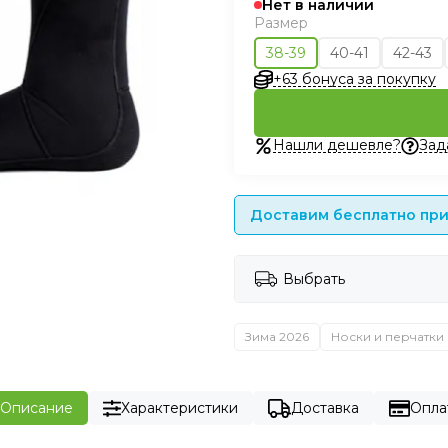
Нет в наличии
Размер
38-39
40-41
42-43
+63 бонуса за покупку
Нашли дешевле?
Зад
Доставим бесплатно при 
Выбрать
Зима 2026
Носки и перчатки
Описание
Характеристики
Доставка
Опла