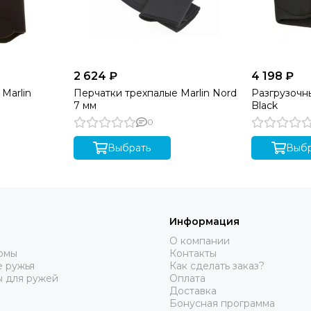
2 624 ₽
4 198 ₽
Marlin
Перчатки трехпалые Marlin Nord
Разгрузочны
7 мм
Black
0
Выбрать
Выбр
Информация
О компании
юмы
Контакты
 ружья
Как сделать заказ?
ы для ружей
Оплата
Доставка
Бонусная программа