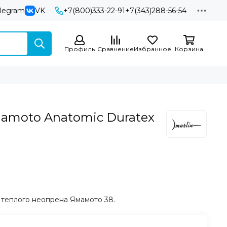
elegram
VK
+7(800)333-22-91
+7(343)288-56-54
Профиль
Сравнение
Избранное
Корзина
mamoto Anatomic Duratex
 теплого неопрена Ямамото 38.