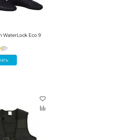
n WaterLock Eco 9
1
ать