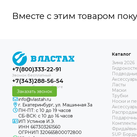
Вместе с этим товаром пок
Каталог
Зима 2026
Гидрокост
+7(800)333-22-91
Подводные
Аксессуар
+7(343)288-56-54
Ласты
Маски
Заказать звонок
Трубки
info@vlastah.ru
Носки и пе
г. Екатеринбург, ул. Машинная 3а
Аксессуар
ПН-ПТ: с 10 до 19 часов
Распродаж
СБ-ВСК: с 10 до 16 часов
Подарочны
ИП Устинов И.Э.
Комплекты
ИНН 667303261560
Фридайвин
ОГРНИП 320665800072800
SUP Борд