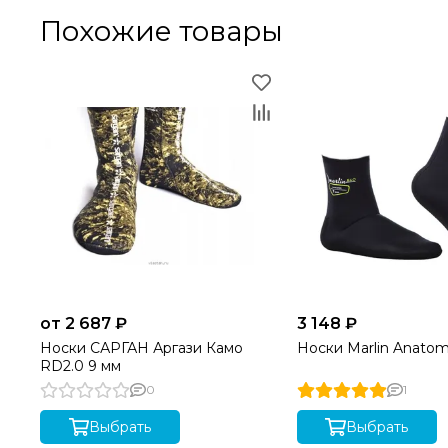
Похожие товары
от 2 687 ₽
3 148 ₽
Носки САРГАН Аргази Камо
Носки Marlin Anatom
RD2.0 9 мм
0
1
Выбрать
Выбрать