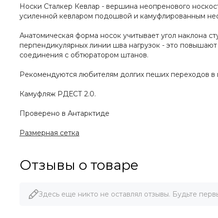
Носки Сталкер Кевлар - вершина неопренового носкост
усиленной кевларом подошвой и камуфлированным неоп
Анатомическая форма носок учитывает угол наклона ст
перпендикулярных линии шва нагрузок - это повышают 
соединения с обтюратором штанов.
Рекомендуются любителям долгих пеших переходов в 
Камуфляж РДЕСТ 2.0.
Проверено в Антарктиде
Размерная сетка
Отзывы о товаре
Здесь еще никто не оставлял отзывы. Будьте перв