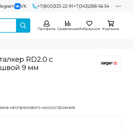
elegram
VK
+7(800)333-22-91
+7(343)288-56-54
Профиль
Сравнение
Избранное
Корзина
алкер RD2.0 с
ошвой 9 мм
шина неопренового носкостроения.