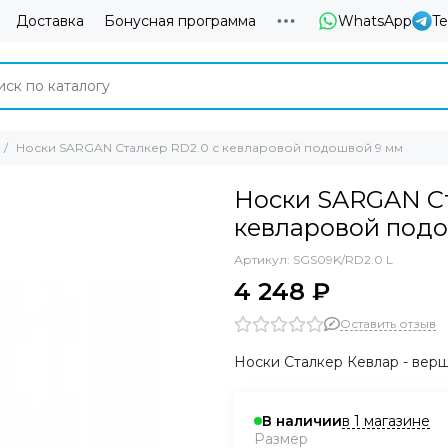
Доставка
Бонусная программа
WhatsApp
T
Носки SARGAN Сталкер RD2.0 с кевларовой подошвой 9 мм
Носки SARGAN Ст
кевларовой под
Артикул:
SGS09K/RD2.0 L
4 248 ₽
Оставить отзыв
Носки Сталкер Кевлар - вер
в 1 магазине
В наличии
Размер