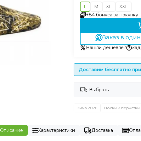
L
M
XL
XXL
+84 бонуса за покупку
Заказ в один
Нашли дешевле?
Зад
Доставим бесплатно при 
Выбрать
Зима 2026
Носки и перчатки
Описание
Характеристики
Доставка
Опла