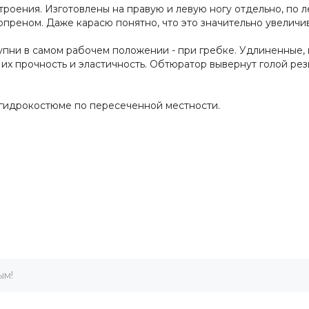
роения. Изготовлены на правую и левую ногу отдельно, по 
реном. Даже карасю понятно, что это значительно увеличив
упни в самом рабочем положении - при гребке. Удлиненные,
их прочность и эластичность. Обтюратор вывернут голой ре
гидрокостюме по пересеченной местности.
ым!