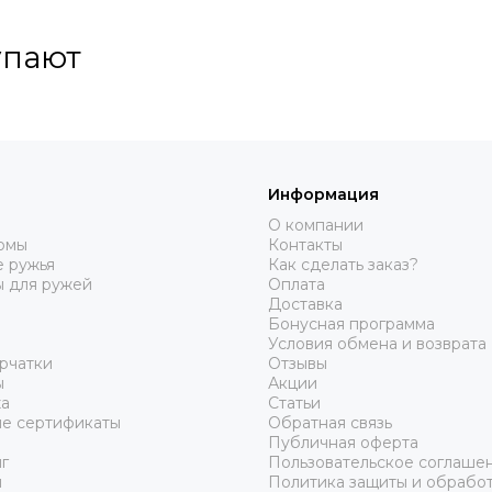
упают
Информация
О компании
юмы
Контакты
 ружья
Как сделать заказ?
ы для ружей
Оплата
Доставка
Бонусная программа
Условия обмена и возврата
рчатки
Отзывы
ы
Акции
а
Статьи
е сертификаты
Обратная связь
Публичная оферта
г
Пользовательское соглаше
ы
Политика защиты и обрабо