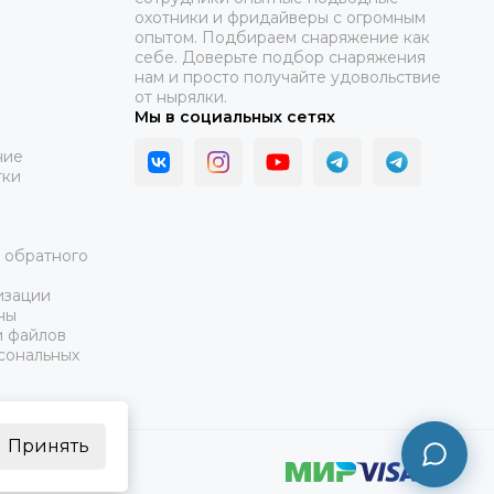
охотники и фридайверы с огромным
опытом. Подбираем снаряжение как
себе. Доверьте подбор снаряжения
нам и просто получайте удовольствие
от нырялки.
Мы в социальных сетях
ние
тки
а обратного
изации
ны
и файлов
сональных
Принять