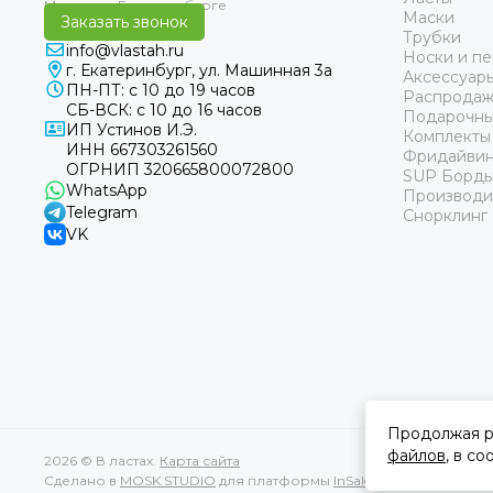
Маски
Заказать звонок
Трубки
info@vlastah.ru
Носки и пе
г. Екатеринбург, ул. Машинная 3а
Аксессуар
ПН-ПТ: с 10 до 19 часов
Распродаж
СБ-ВСК: с 10 до 16 часов
Подарочны
ИП Устинов И.Э.
Комплекты
ИНН 667303261560
Фридайвин
ОГРНИП 320665800072800
SUP Борд
WhatsApp
Производи
Telegram
Снорклинг
VK
Продолжая р
файлов
, в с
2026 © В ластах.
Карта сайта
Сделано в
MOSK.STUDIO
для платформы
InSales