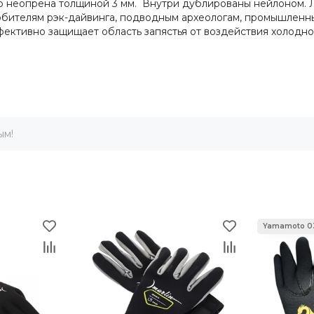
ого неопрена толщиной 3 мм. Внутри дублированы нейлоном.
любителям рэк-дайвинга, подводным археологам, промышлен
фективно защищает область запястья от воздействия холодно
ым!