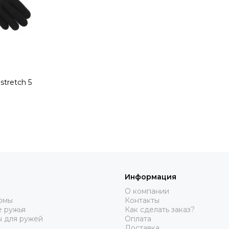
stretch 5
Информация
О компании
юмы
Контакты
 ружья
Как сделать заказ?
ы для ружей
Оплата
Доставка