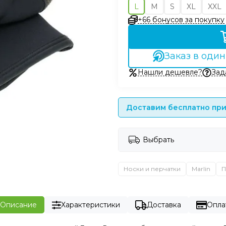
L
M
S
XL
XXL
+66 бонусов за покупку
Заказ в один
Нашли дешевле?
Зад
Доставим бесплатно при 
Выбрать
Носки и перчатки
Marlin
П
Описание
Характеристики
Доставка
Опла