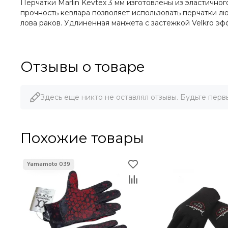
Перчатки Marlin Kevtex 3 мм изготовлены из эластичн
прочность кевлара позволяет использовать перчатки 
лова раков. Удлиненная манжета с застежкой Velkro эф
Отзывы о товаре
Здесь еще никто не оставлял отзывы. Будьте перв
Похожие товары