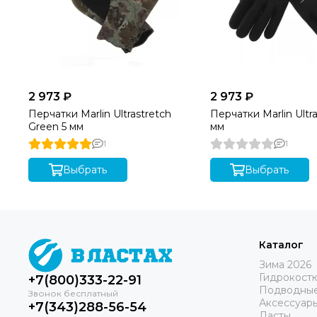
2 973 ₽
2 973 ₽
Перчатки Marlin Ultrastretch
Перчатки Marlin Ultra
Green 5 мм
мм
1
1
Выбрать
Выбрать
Каталог
Зима 2026
Гидрокост
+7(800)333-22-91
Подводные
Аксессуар
+7(343)288-56-54
Ласты