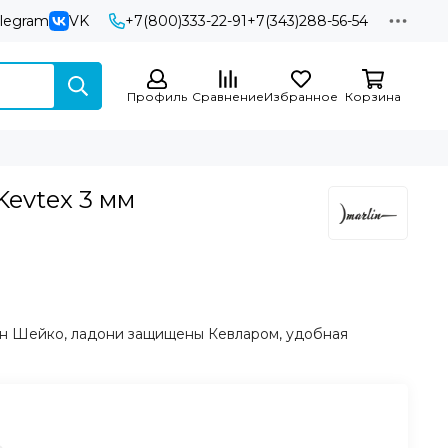
elegram
VK
+7(800)333-22-91
+7(343)288-56-54
Профиль
Сравнение
Избранное
Корзина
Kevtex 3 мм
ен Шейко, ладони защищены Кевларом, удобная