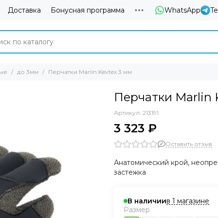
Доставка
Бонусная программа
WhatsApp
T
ые
до 3мм
Перчатки Marlin Kevtex 3 мм
Перчатки Marlin 
Артикул:
213191
3 323 ₽
Оставить отзыв
Анатомический крой, неопр
застежка
в 1 магазине
В наличии
Размер