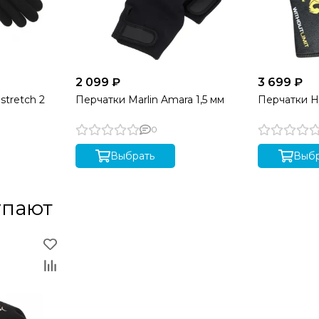
2 099 ₽
3 699 ₽
stretch 2
Перчатки Marlin Amara 1,5 мм
Перчатки H
0
Выбрать
Выбр
упают