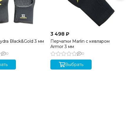
3 498 ₽
от
ydra Black&Gold 3 мм
Перчатки Marlin с кевларом
Пе
Armor 3 мм
мм
0
0
ать
Выбрать