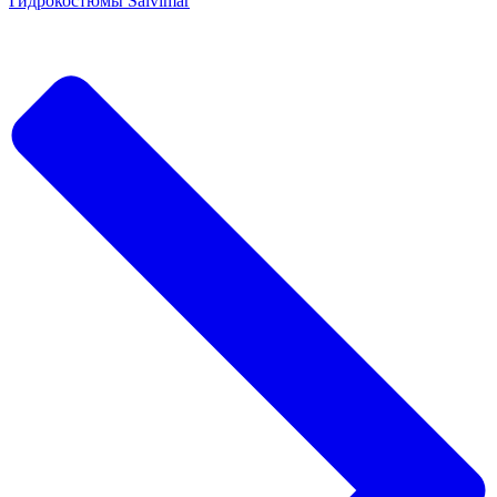
Гидрокостюмы Salvimar