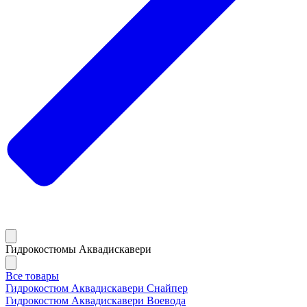
Гидрокостюмы Аквадискавери
Все товары
Гидрокостюм Аквадискавери Снайпер
Гидрокостюм Аквадискавери Воевода