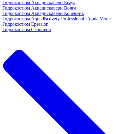
Гидрокостюм Аквадискавери Есаул
Гидрокостюм Аквадискавери Волга
Гидрокостюм Аквадискавери Кочевник
Гидрокостюм Aquadiscovery Professional L'onda Verde
Гидрокостюм Epsealon
Гидрокостюм Скорпена