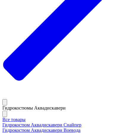
Гидрокостюмы Аквадискавери
Все товары
Гидрокостюм Аквадискавери Снайпер
Гидрокостюм Аквадискавери Воевода