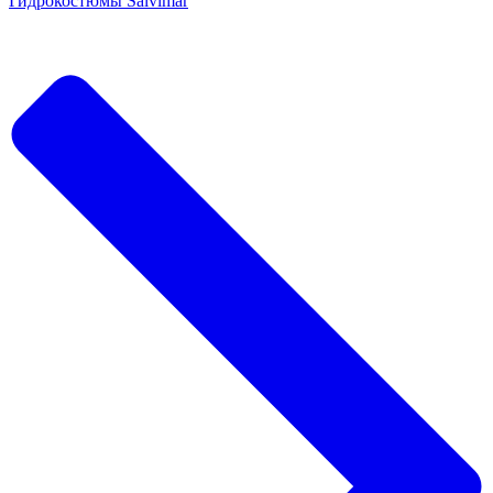
Гидрокостюмы Salvimar