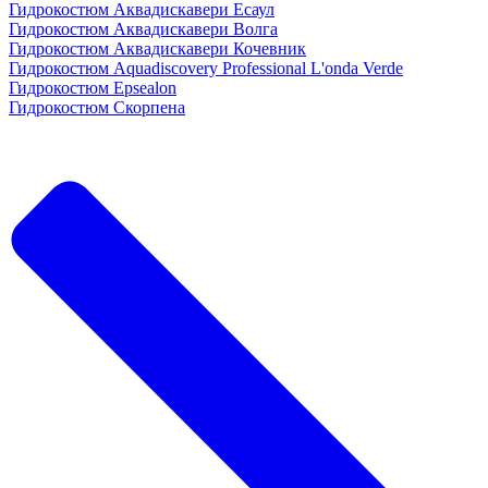
Гидрокостюм Аквадискавери Есаул
Гидрокостюм Аквадискавери Волга
Гидрокостюм Аквадискавери Кочевник
Гидрокостюм Aquadiscovery Professional L'onda Verde
Гидрокостюм Epsealon
Гидрокостюм Скорпена