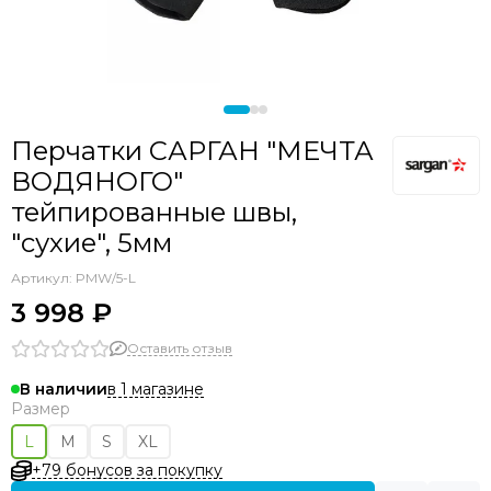
Перчатки САРГАН "МЕЧТА
ВОДЯНОГО"
тейпированные швы,
"сухие", 5мм
Артикул:
PMW/5-L
3 998 ₽
Оставить отзыв
в 1 магазине
В наличии
Размер
L
M
S
XL
+79 бонусов за покупку