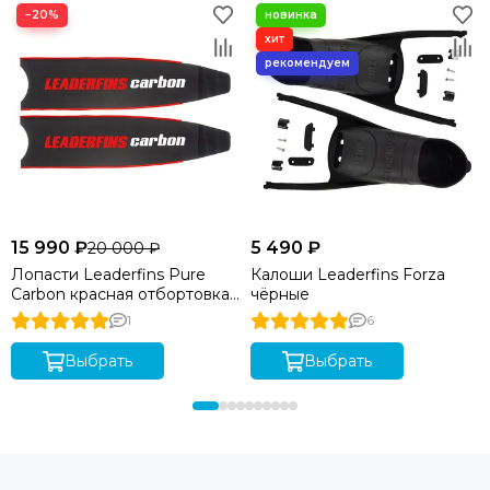
−20%
15 990 ₽
5 490 ₽
20 000 ₽
Лопасти Leaderfins Pure
Калоши Leaderfins Forza
Carbon красная отбортовка.
чёрные
угол 20 градусов, длина 80
1
6
см
Выбрать
Выбрать