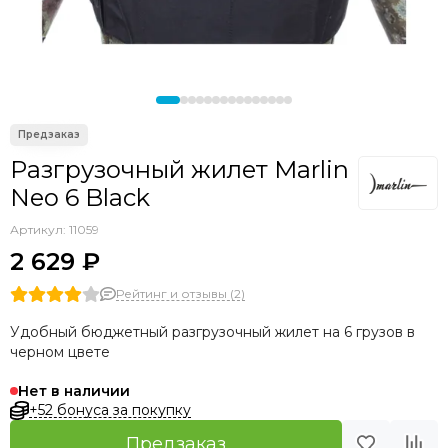
Гидрокостюмы для плавания в холодной воде
Гидрокостюмы Beuchat
Индивидуальный пошив
Гидрокостюмы AquaTeam
Гидрокостюмы Hydra
Разгрузочный жилет Marlin
Neo 6 Black
Артикул:
11059
2 629 ₽
Рейтинг и отзывы (2)
Удобный бюджетный разгрузочный жилет на 6 грузов в
черном цвете
Нет в наличии
+52 бонуса за покупку
Предзаказ