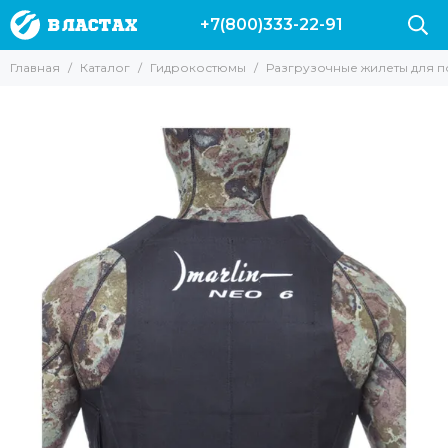
+7(800)333-22-91
Гидрокостюмы
Главная
Каталог
Гидрокостюмы
Разгрузочные жилеты для 
Все товары
Гидрокостюмы 3 мм
Гидрокостюмы 5 мм
Гидрокостюмы 7 мм
Гидрокостюмы 9 мм
Гидрокостюмы 10 мм
Гидрокостюмы Марлин
Гидрокостюмы Salvimar
Гидрокостюмы Сарган
Гидрокостюмы Аквадискавери
Гидрокостюм Epsealon
Гидрокостюм Скорпена
Аксессуары для гидрокостюмов
Разгрузочные жилеты для подводной охоты
Гидрокостюмы Cressi
Поддевки | Майки | Шорты