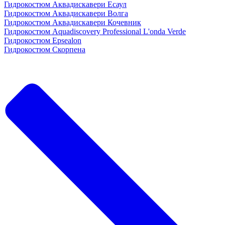
Гидрокостюм Аквадискавери Есаул
Гидрокостюм Аквадискавери Волга
Гидрокостюм Аквадискавери Кочевник
Гидрокостюм Aquadiscovery Professional L'onda Verde
Гидрокостюм Epsealon
Гидрокостюм Скорпена