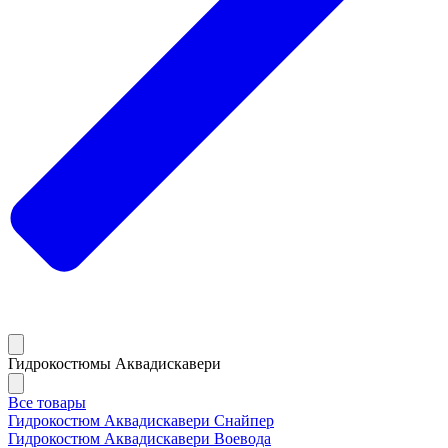
Гидрокостюмы Аквадискавери
Все товары
Гидрокостюм Аквадискавери Снайпер
Гидрокостюм Аквадискавери Воевода