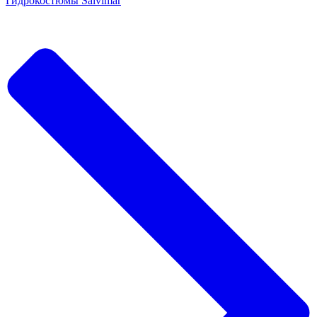
Гидрокостюмы Salvimar