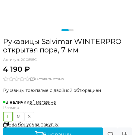
Рукавицы Salvimar WINTERPRO
открытая пора, 7 мм
Артикул:
200595C
4 190 ₽
Оставить отзыв
Рукавицы трехпалые с двойной обтюрацией
в 1 магазине
В наличии
Размер
L
M
S
+83 бонуса за покупку
В корзину