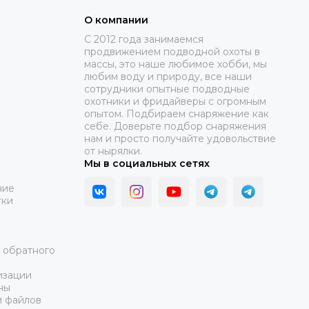
О компании
C 2012 года занимаемся
продвижением подводной охоты в
массы, это наше любимое хобби, мы
любим воду и природу, все наши
сотрудники опытные подводные
охотники и фридайверы с огромным
опытом. Подбираем снаряжение как
себе. Доверьте подбор снаряжения
нам и просто получайте удовольствие
от нырялки.
Мы в социальных сетях
ние
тки
а обратного
изации
ны
и файлов