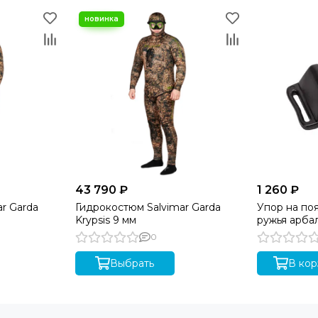
43 790 ₽
1 260 ₽
r Garda
Гидрокостюм Salvimar Garda
Упор на по
Krypsis 9 мм
ружья арбал
0
Выбрать
В кор