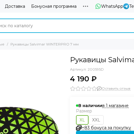
Доставка
Бонусная программа
WhatsApp
T
ые
Рукавицы Salvimar WINTERPRO 7 мм
Рукавицы Salvim
Артикул:
200595D
4 190 ₽
Оставить отзыв
в 1 магазине
В наличии
Размер
XL
XXL
+83 бонуса за покупку