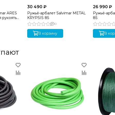
30 490 ₽
26 990 ₽
imar ARES
Ружьё-арбалет Salvimar METAL
Ружьё-арба
я рукоять
KRYPSIS 85
85
0
В корзину
В кор
упают