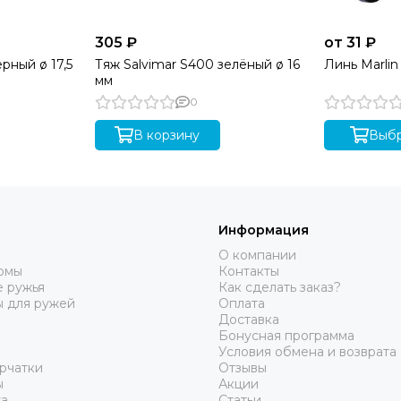
305 ₽
от 31 ₽
рный ø 17,5
Тяж Salvimar S400 зелёный ø 16
Линь Marli
мм
0
В корзину
Выбр
Информация
О компании
юмы
Контакты
 ружья
Как сделать заказ?
ы для ружей
Оплата
Доставка
Бонусная программа
Условия обмена и возврата
рчатки
Отзывы
ы
Акции
а
Статьи