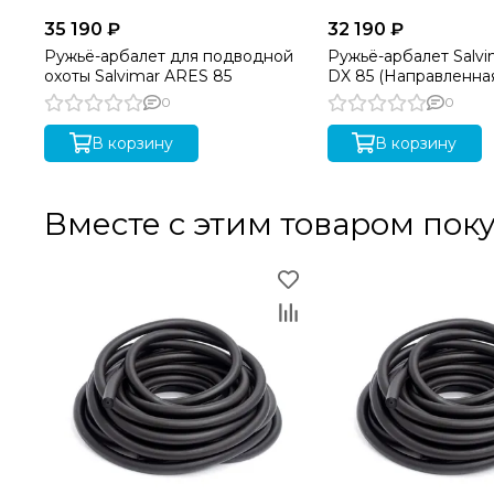
35 190 ₽
32 190 ₽
Ружьё-арбалет для подводной
Ружьё-арбалет Salv
охоты Salvimar ARES 85
DX 85 (Направленна
под правую руку)
0
0
В корзину
В корзину
Вместе с этим товаром пок