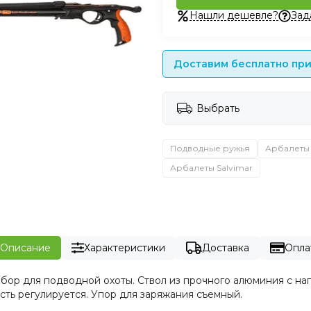
Нашли дешевле?
Зад
Доставим бесплатно при 
Выбрать
Подводные ружья
Арбалеты
Арбалеты Salvimar
Описание
Характеристики
Доставка
Опла
выбор для подводной охоты. Ствол из прочного алюминия с н
сть регулируется. Упор для заряжания съемный.