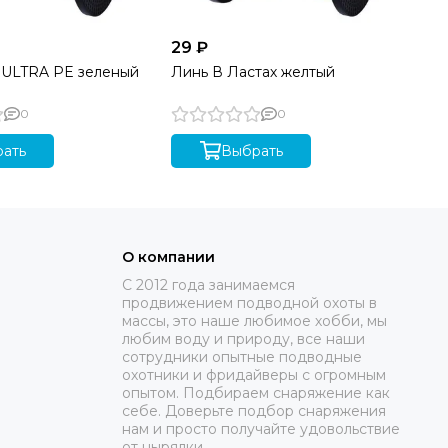
29 ₽
от
n ULTRA PE зеленый
Линь В Ластах желтый
Ка
0
0
ать
Выбрать
О компании
C 2012 года занимаемся
продвижением подводной охоты в
массы, это наше любимое хобби, мы
любим воду и природу, все наши
сотрудники опытные подводные
охотники и фридайверы с огромным
опытом. Подбираем снаряжение как
себе. Доверьте подбор снаряжения
нам и просто получайте удовольствие
от нырялки.