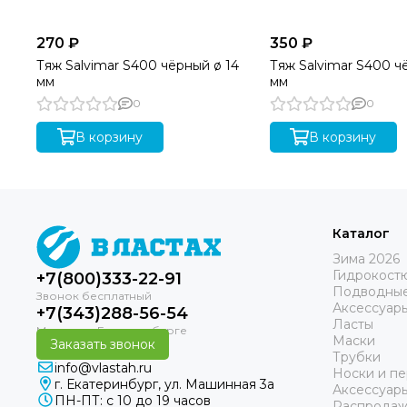
270 ₽
350 ₽
Тяж Salvimar S400 чёрный ø 14
Тяж Salvimar S400 чё
мм
мм
0
0
В корзину
В корзину
Каталог
Зима 2026
Гидрокост
+7(800)333-22-91
Подводные
Аксессуар
+7(343)288-56-54
Ласты
Маски
Заказать звонок
Трубки
info@vlastah.ru
Носки и пе
г. Екатеринбург, ул. Машинная 3а
Аксессуар
ПН-ПТ: с 10 до 19 часов
Распродаж