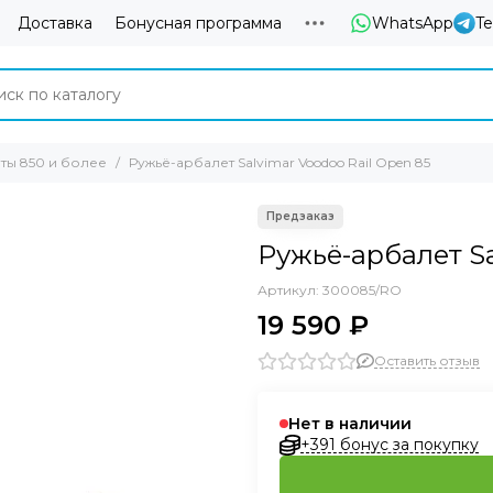
Доставка
Бонусная программа
WhatsApp
T
ты 850 и более
Ружьё-арбалет Salvimar Voodoo Rail Open 85
Ружьё-арбалет Sa
Артикул:
300085/RO
19 590 ₽
Оставить отзыв
Нет в наличии
+391 бонус за покупку