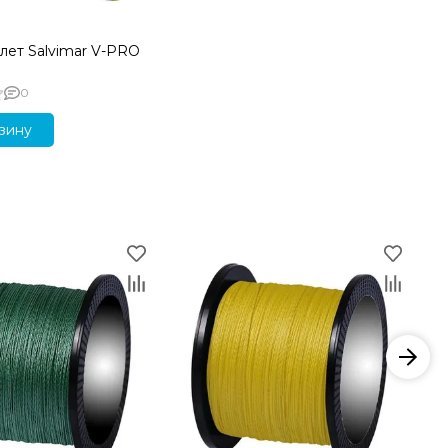
лет Salvimar V-PRO
0
зину