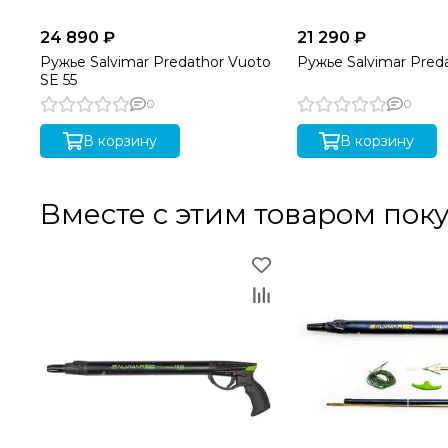
24 890 ₽
21 290 ₽
Ружье Salvimar Predathor Vuoto
Ружье Salvimar Preda
SE 55
0
0
В корзину
В корзину
Вместе с этим товаром пок