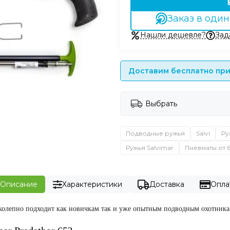
Заказ в один
Нашли дешевле?
Зад
Доставим бесплатно при 
Выбрать
Подводные ружья
Salvi
Ру
Ружья Salvimar
Пневматы от 
Описание
Характеристики
Доставка
Опла
колепно подходит как новичкам так и уже опытным подводным охотника