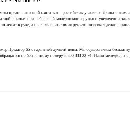
ar Predathor 65?
охоты предпочитающий охотиться в российских условиях. Длина оптимальн
 штатной закачке, при небольшой модернизации ружья и увеличении зак
но лежит в руке, а правильная анатомия рукояти позволяет делать прице
имар Предатор 65 с гарантией лучшей цены. Мы осуществляем бесплатную
обращаться по бесплатному номеру 8 800 333 22 91. Наши менеджеры с 