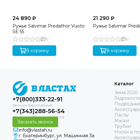
24 890 ₽
21 290 ₽
Ружье Salvimar Predathor Vuoto
Ружье Salvimar Preda
SE 55
0
0
В корзину
В корзину
Каталог
Зима 2026
Гидрокост
+7(800)333-22-91
Подводные
Аксессуар
+7(343)288-56-54
Ласты
Маски
Заказать звонок
Трубки
info@vlastah.ru
Носки и пе
г. Екатеринбург, ул. Машинная 3а
Аксессуар