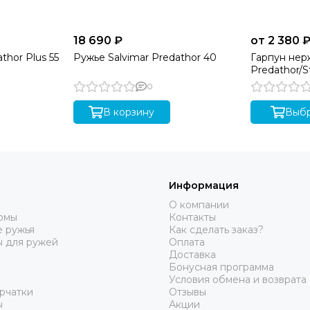
18 690 ₽
от 2 380 
thor Plus 55
Ружье Salvimar Predathor 40
Гарпун нер
Predathor/S
0
В корзину
Выбр
Информация
О компании
юмы
Контакты
 ружья
Как сделать заказ?
ы для ружей
Оплата
Доставка
Бонусная программа
Условия обмена и возврата
рчатки
Отзывы
ы
Акции