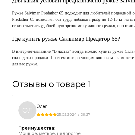
Для каких условий предназначено ружье Salvim
Ружье Salvimar Predathor 65 подходит для любителей подводной 
Predathor 65 позволяет без труда добывать рыбу до 12-15 кг на
стоит отметить удобнейшую эргономику данного ружья, оно отлич
Где купить ружье Салвимар Предатор 65?
В интернет-магазине "В ластах" всегда можно купить ружье Салв
год с даты продажи. По всем интересующим вопросам вы можете 
для вас ружье.
Отзывы о товаре
1
Олег
ОЛ
25.05.2024 в 09:27
Преимущества:
Мощное, меткое, недорогое