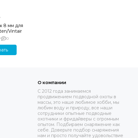
₽
ж 8 мм для
ten/Vintair
0
ать
О компании
C 2012 года занимаемся
продвижением подводной охоты в
массы, это наше любимое хобби, мы
любим воду и природу, все наши
сотрудники опытные подводные
охотники и фридайверы с огромным
опытом. Подбираем снаряжение как
себе. Доверьте подбор снаряжения
нам и просто получайте удовольствие