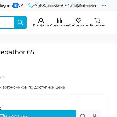
elegram
VK
+7(800)333-22-91
+7(343)288-56-54
Профиль
Сравнение
Избранное
Корзина
redathor 65
(1)
й эргономикой по доступной цене
у
В корзину