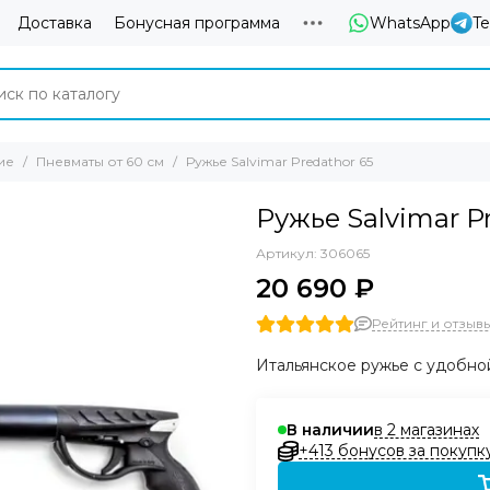
Доставка
Бонусная программа
WhatsApp
T
ие
Пневматы от 60 см
Ружье Salvimar Predathor 65
Ружье Salvimar P
Артикул:
306065
20 690 ₽
Рейтинг и отзывы 
Итальянское ружье с удобно
в 2 магазинах
В наличии
+413 бонусов за покупк