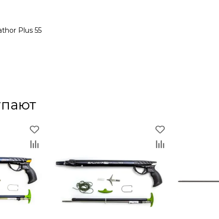
thor Plus 55
упают