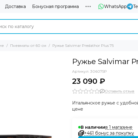
Доставка
Бонусная программа
WhatsApp
T
ие
Пневматы от 60 см
Ружье Salvimar Predathor Plus 75
Ружье Salvimar P
Артикул:
306075P
23 090 ₽
Оставить отзыв
Итальянское ружье с удобно
цене
в 1 магазине
В наличии
+461 бонус за покупку