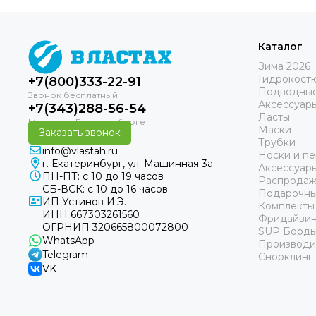
Каталог
Зима 2026
Гидрокост
+7(800)333-22-91
Подводные
Аксессуар
+7(343)288-56-54
Ласты
Маски
Заказать звонок
Трубки
info@vlastah.ru
Носки и пе
г. Екатеринбург, ул. Машинная 3а
Аксессуар
ПН-ПТ: с 10 до 19 часов
Распродаж
СБ-ВСК: с 10 до 16 часов
Подарочны
ИП Устинов И.Э.
Комплекты
ИНН 667303261560
Фридайвин
ОГРНИП 320665800072800
SUP Борд
WhatsApp
Производи
Telegram
Снорклинг
VK