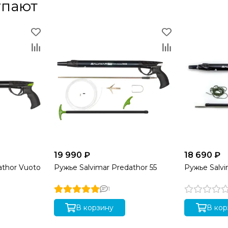
упают
19 990 ₽
18 690 ₽
athor Vuoto
Ружье Salvimar Predathor 55
Ружье Salvi
1
В корзину
В кор