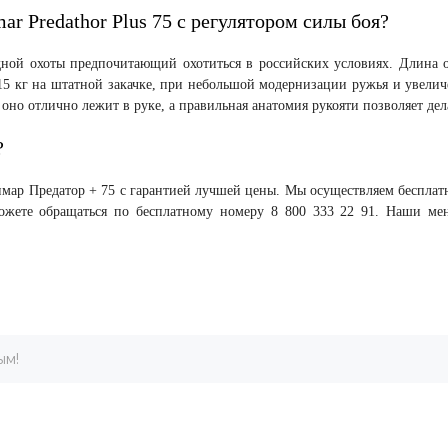
r Predathor Plus 75 с регулятором силы боя?
одной охоты предпочитающий охотиться в российских условиях. Длина о
12-15 кг на штатной закачке, при небольшой модернизации ружья и увели
оно отлично лежит в руке, а правильная анатомия рукояти позволяет де
?
имар Предатор + 75 с гарантией лучшей цены. Мы осуществляем бесплатн
жете обращаться по бесплатному номеру 8 800 333 22 91. Наши мен
ым!