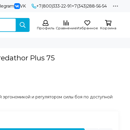
elegram
VK
+7(800)333-22-91
+7(343)288-56-54
Профиль
Сравнение
Избранное
Корзина
redathor Plus 75
й эргономикой и регулятором силы боя по доступной