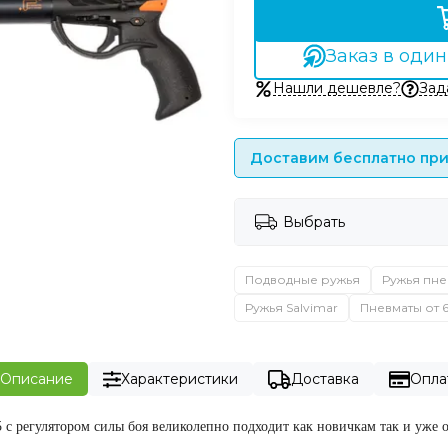
Заказ в один
Нашли дешевле?
Зад
Доставим бесплатно при 
Выбрать
Подводные ружья
Ружья пне
Ружья Salvimar
Пневматы от 
Описание
Характеристики
Доставка
Опла
 с регулятором силы боя великолепно подходит как новичкам так и уже