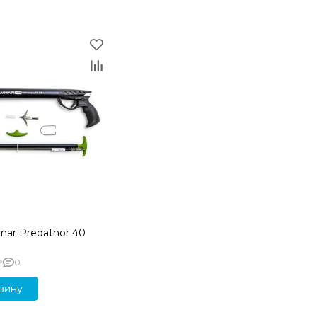
mar Predathor 40
0
зину