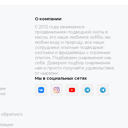
О компании
C 2012 года занимаемся
продвижением подводной охоты в
массы, это наше любимое хобби, мы
любим воду и природу, все наши
сотрудники опытные подводные
охотники и фридайверы с огромным
опытом. Подбираем снаряжение как
себе. Доверьте подбор снаряжения
нам и просто получайте удовольствие
от нырялки.
Мы в социальных сетях
ние
тки
а обратного
изации