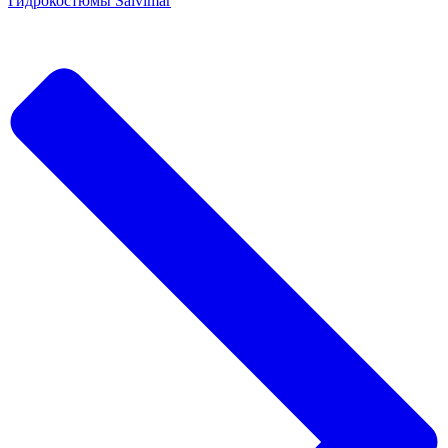
Гидрокостюмы Salvimar