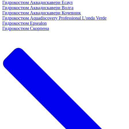
Гидрокостюм Аквадискавери Есаул
Гидрокостюм Аквадискавери Волга
Гидрокостюм Аквадискавери Кочевник
Гидрокостюм Aquadiscovery Professional L'onda Verde
Гидрокостюм Epsealon
Гидрокостюм Скорпена