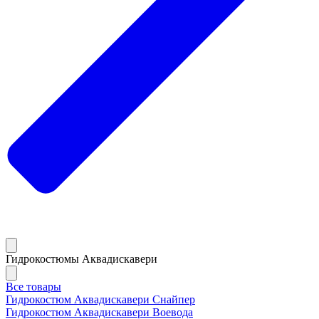
Гидрокостюмы Аквадискавери
Все товары
Гидрокостюм Аквадискавери Снайпер
Гидрокостюм Аквадискавери Воевода