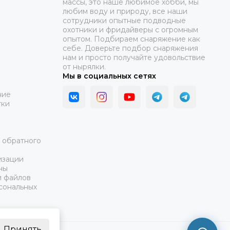
массы, это наше любимое хобби, мы
любим воду и природу, все наши
сотрудники опытные подводные
охотники и фридайверы с огромным
опытом. Подбираем снаряжение как
себе. Доверьте подбор снаряжения
нам и просто получайте удовольствие
от нырялки.
Мы в социальных сетях
ние
тки
а обратного
изации
ны
и файлов
сональных
Принять