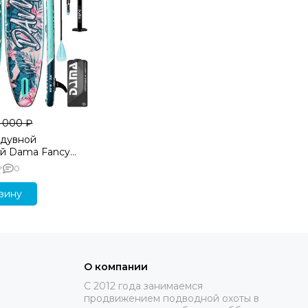
 000 ₽
адувной
й Dama Fancy
см
0
зину
О компании
C 2012 года занимаемся
продвижением подводной охоты в