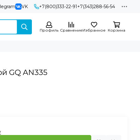
elegram
VK
+7(800)333-22-91
+7(343)288-56-54
Профиль
Сравнение
Избранное
Корзина
ой GQ AN335
у