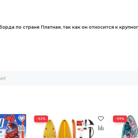
борда по стране Платная, так как он относится к крупн
ым!
−52%
−59%