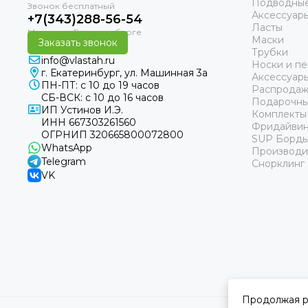
Подводные
Аксессуар
+7(343)288-56-54
Ласты
Маски
Заказать звонок
Трубки
info@vlastah.ru
Носки и пе
г. Екатеринбург, ул. Машинная 3а
Аксессуар
ПН-ПТ: с 10 до 19 часов
Распродаж
СБ-ВСК: с 10 до 16 часов
Подарочны
ИП Устинов И.Э.
Комплекты
ИНН 667303261560
Фридайвин
ОГРНИП 320665800072800
SUP Борд
WhatsApp
Производи
Telegram
Снорклинг
VK
Продолжая р