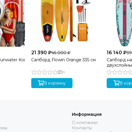
21 390 ₽
16 140 ₽
45 000 ₽
39
unwater Koi
Сапборд Flowin Orange 335 см
Сапборд н
двухслойны
Flower 320 
0
В корзину
В кор
Информация
О компании
юмы
Контакты