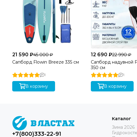
21 590 ₽
12 690 ₽
45 000 ₽
22 990 ₽
Сапборд Flowin Breeze 335 см
Сапборд надувной F
350 см
1
1
В корзину
В корзину
Каталог
Зима 2026
Гидрокост
+7(800)333-22-91