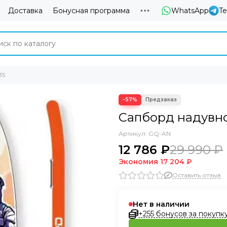
Доставка
Бонусная программа
WhatsApp
T
35
−57%
Сапборд надувн
Артикул:
GQ-AN
12 786 ₽
29 990 ₽
Экономия
17 204 ₽
Оставить отзыв
Нет в наличии
+255 бонусов за покупк