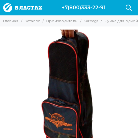
+7(800)333-22-91
Производители
Главная
Каталог
Производители
Sarbags
Сумка для одной 
Все товары
Вектор
Marlin
Leaderfins
Salvi
Sargan
Hydra
Pelengas
Скорпена
H.DESSAULT
Riffe
Mares
Cressi
AquaDiscovery
Beuchat
Таймень