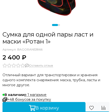
Seac
OMER
Sporasub
Pathos
Epsealon
Сумка для одной пары ласт и
Armytek
маски «Ротан 1»
C4
Aquateam
Артикул:
BAGORAN53866
Sarbags
2 400 ₽
KF
Оставить отзыв
Отличный вариант для транспортировки и хранения
одного комплекта снаряжения: маска, трубка, ласты и
многое другое.
в 1 магазине
В наличии
+48 бонусов за покупку
В корзину