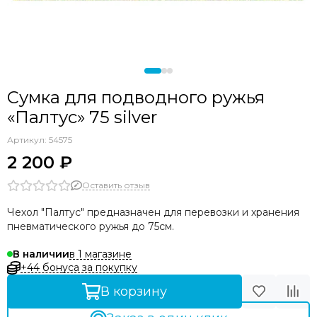
Seac
OMER
Sporasub
Pathos
Epsealon
Сумка для подводного ружья
Armytek
«Палтус» 75 silver
C4
Aquateam
Артикул:
54575
Sarbags
2 200 ₽
KF
Оставить отзыв
Чехол "Палтус" предназначен для перевозки и хранения
пневматического ружья до 75см.
в 1 магазине
В наличии
+44 бонуса за покупку
В корзину