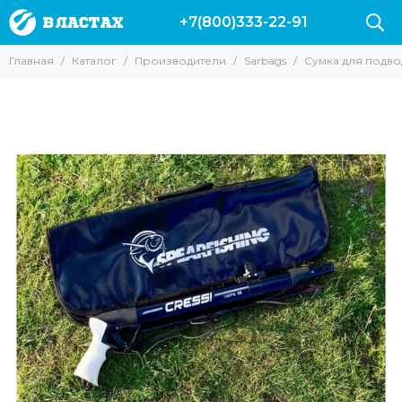
+7(800)333-22-91
Производители
Главная
Каталог
Производители
Sarbags
Сумка для подвод
Все товары
Вектор
Marlin
Leaderfins
Salvi
Sargan
Hydra
Pelengas
Скорпена
H.DESSAULT
Riffe
Mares
Cressi
AquaDiscovery
Beuchat
Таймень