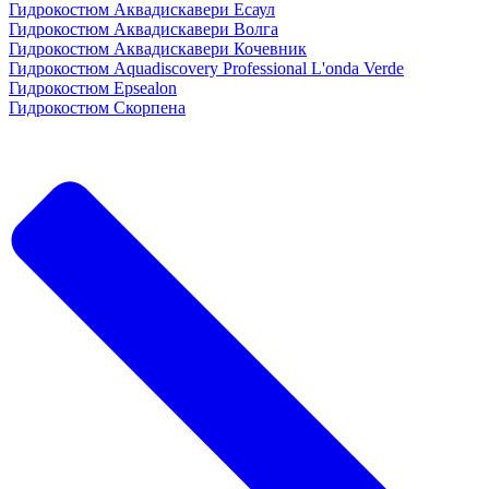
Гидрокостюм Аквадискавери Есаул
Гидрокостюм Аквадискавери Волга
Гидрокостюм Аквадискавери Кочевник
Гидрокостюм Aquadiscovery Professional L'onda Verde
Гидрокостюм Epsealon
Гидрокостюм Скорпена