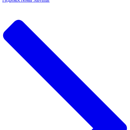
Гидрокостюмы Salvimar