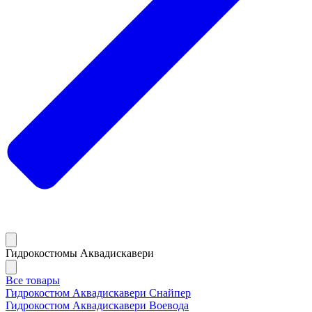
Гидрокостюмы Аквадискавери
Все товары
Гидрокостюм Аквадискавери Снайпер
Гидрокостюм Аквадискавери Воевода