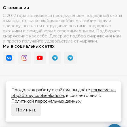
О компании
C 2012 года занимаемся продвижением подводной охоты
в массы, это наше любимое хобби, мы любим воду и
природу, все наши сотрудники опытные подводные
охотники и фридайверы с огромным опытом. Подбираем
снаряжение как себе. Доверьте подбор снаряжения нам
и просто получайте удовольствие от нырялки.
Мы в социальных сетях
2026 © В ластах.
Карта сайта
Сделано в
MOSK.STUDIO
для платформы
InSales
Продолжая работу с сайтом, вы даёте
согласие на
обработку cookie-файлов
, в соответствии с
Политикой персональных данных.
Принять