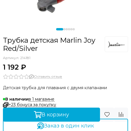
Трубка детская Marlin Joy
Red/Silver
Артикул:
214181
1 192 ₽
Оставить отзыв
Детская трубка для плавания с двумя клапанами
в 1 магазине
В наличии
+23 бонуса за покупку
В корзину
Заказ в один клик