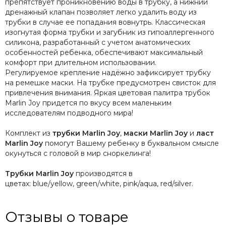
препятствует проникновению воды в трубку, а нижний
дренажный клапан позволяет легко удалить воду из
трубки в случае ее попадания вовнутрь. Классическая
изогнутая форма трубки и загубник из гипоаллергенного
силикона, разработанный с учетом анатомических
особенностей ребенка, обеспечивают максимальный
комфорт при длительном использовании.
Регулируемое
крепление
надёжно зафиксирует трубку
на ремешке маски. На трубке предусмотрен свисток для
привлечения внимания. Яркая цветовая палитра трубок
Marlin Joy придется по вкусу всем маленьким
исследователям подводного мира!
Комплект из
трубки Marlin Joy
,
маски Marlin Joy
и
ласт
Marlin Joy
помогут Вашему ребенку в буквальном смысле
окунуться с головой в мир сноркелинга!
Трубки Marlin Joy
производятся в
цветах:
blue/yellow
,
green/white
,
pink/aqua
,
red/silver
.
Отзывы о товаре