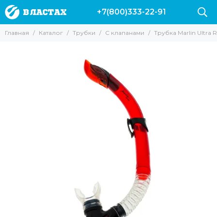
+7(800)333-22-91
Трубки
Главная
Каталог
Трубки
С клапанами
Трубка Marlin Ultra 
Все товары
Без клапанов
С клапанами
Для подводной охоты
Для фридайвинга