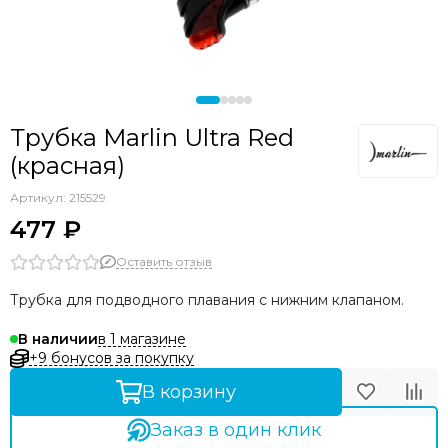
Трубка Marlin Ultra Red
(красная)
Артикул:
215529
477 ₽
Оставить отзыв
Трубка
для подводного плавания с нижним клапаном.
в 1 магазине
В наличии
+9 бонусов за покупку
В корзину
Заказ в один клик