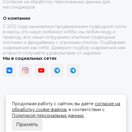
Согласие на обработку персональных данных для
мессенджеров
О компании
C 2012 года занимаемся продвижением подводной охоты
в массы, это наше любимое хобби, мы любим воду и
природу, все наши сотрудники опытные подводные
охотники и фридайверы с огромным опытом. Подбираем
снаряжение как себе. Доверьте подбор снаряжения нам
и просто получайте удовольствие от нырялки.
Мы в социальных сетях
2026 © В ластах.
Карта сайта
Сделано в
MOSK.STUDIO
для платформы
InSales
Продолжая работу с сайтом, вы даёте
согласие на
обработку cookie-файлов
, в соответствии с
Политикой персональных данных.
Принять