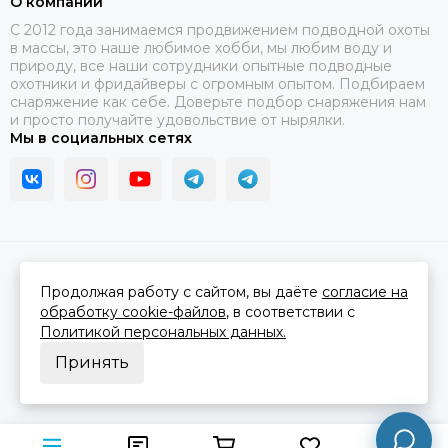
О компании
C 2012 года занимаемся продвижением подводной охоты
в массы, это наше любимое хобби, мы любим воду и
природу, все наши сотрудники опытные подводные
охотники и фридайверы с огромным опытом. Подбираем
снаряжение как себе. Доверьте подбор снаряжения нам
и просто получайте удовольствие от нырялки.
Мы в социальных сетях
2026 © В ластах.
Карта сайта
Сделано в
MOSK.STUDIO
для платформы
InSales
Продолжая работу с сайтом, вы даёте
согласие на
обработку cookie-файлов
, в соответствии с
Политикой персональных данных.
Принять