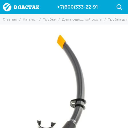
+7(800)333-22-91
Трубки
Главная
Каталог
Трубки
Для подводной охоты
Трубка для
Все товары
Без клапанов
С клапанами
Для подводной охоты
Для фридайвинга