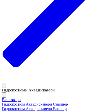
Гидрокостюмы Аквадискавери
Все товары
Гидрокостюм Аквадискавери Снайпер
Гидрокостюм Аквадискавери Воевода