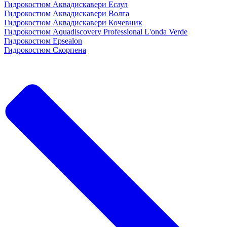
Гидрокостюм Аквадискавери Есаул
Гидрокостюм Аквадискавери Волга
Гидрокостюм Аквадискавери Кочевник
Гидрокостюм Aquadiscovery Professional L'onda Verde
Гидрокостюм Epsealon
Гидрокостюм Скорпена