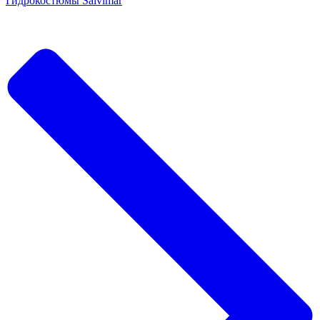
Гидрокостюмы Salvimar