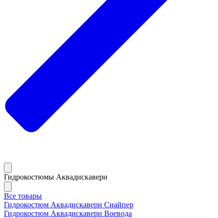
Гидрокостюмы Аквадискавери
Все товары
Гидрокостюм Аквадискавери Снайпер
Гидрокостюм Аквадискавери Воевода