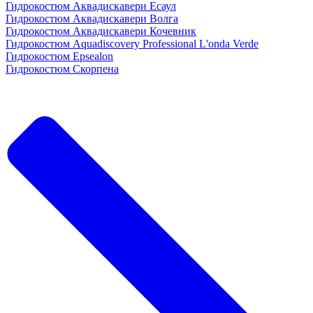
Гидрокостюм Аквадискавери Есаул
Гидрокостюм Аквадискавери Волга
Гидрокостюм Аквадискавери Кочевник
Гидрокостюм Aquadiscovery Professional L'onda Verde
Гидрокостюм Epsealon
Гидрокостюм Скорпена