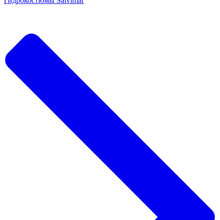
Гидрокостюмы Salvimar