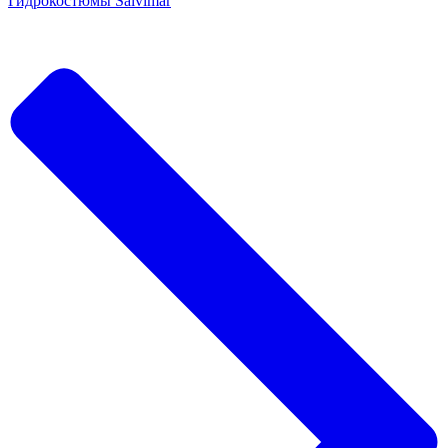
Гидрокостюмы Salvimar