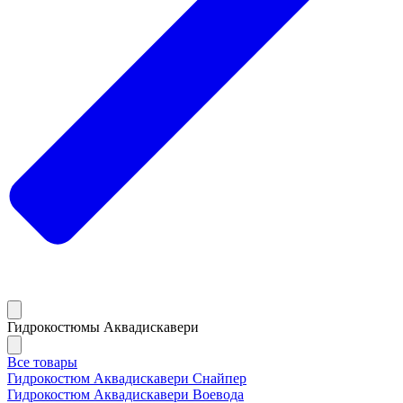
Гидрокостюмы Аквадискавери
Все товары
Гидрокостюм Аквадискавери Снайпер
Гидрокостюм Аквадискавери Воевода