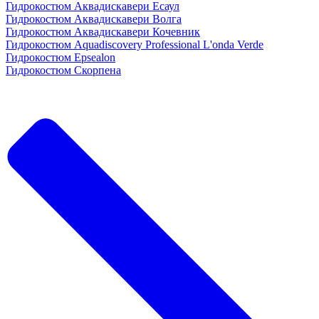
Гидрокостюм Аквадискавери Есаул
Гидрокостюм Аквадискавери Волга
Гидрокостюм Аквадискавери Кочевник
Гидрокостюм Aquadiscovery Professional L'onda Verde
Гидрокостюм Epsealon
Гидрокостюм Скорпена