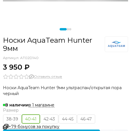
Носки AquaTeam Hunter
9мм
Артикул:
AT02D140
3 950 ₽
Оставить отзыв
Носки AquaTeam Hunter 9мм
ультраспан/открытая пора
черный
в 1 магазине
В наличии
Размер
38-39
40-41
42-43
44-45
46-47
+79 бонусов за покупку