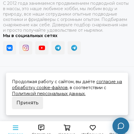
C 2012 года занимаемся продвижением подводной охоты
в массы, это наше любимое хобби, мы любим воду и
природу, все наши сотрудники опытные подводные
охотники и фридайверы с огромным опытом. Подбираем
снаряжение как себе. Доверьте подбор снаряжения нам
и просто получайте удовольствие от нырялки.
Мы в социальных сетях
2026 © В ластах.
Карта сайта
Сделано в
MOSK.STUDIO
для платформы
InSales
Продолжая работу с сайтом, вы даёте
согласие на
обработку cookie-файлов
, в соответствии с
Политикой персональных данных.
Принять