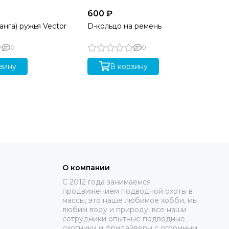
600 ₽
70
нга) ружья Vector
D-кольцо на ремень
Ма
пн
0
0
зину
В корзину
О компании
C 2012 года занимаемся
продвижением подводной охоты в
массы, это наше любимое хобби, мы
любим воду и природу, все наши
сотрудники опытные подводные
охотники и фридайверы с огромным