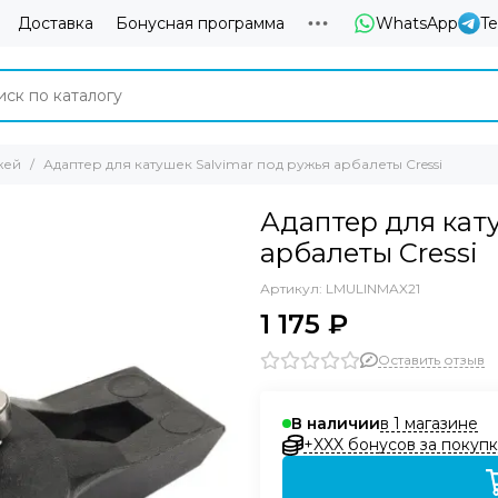
Доставка
Бонусная программа
WhatsApp
T
жей
Адаптер для катушек Salvimar под ружья арбалеты Cressi
Адаптер для кат
арбалеты Cressi
Артикул:
LMULINMAX21
1 175 ₽
Оставить отзыв
в 1 магазине
В наличии
+XXX бонусов за покупк