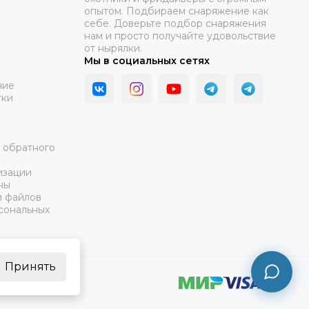
опытом. Подбираем снаряжение как
себе. Доверьте подбор снаряжения
нам и просто получайте удовольствие
от нырялки.
Мы в социальных сетях
ние
тки
а обратного
изации
ны
и файлов
сональных
Принять