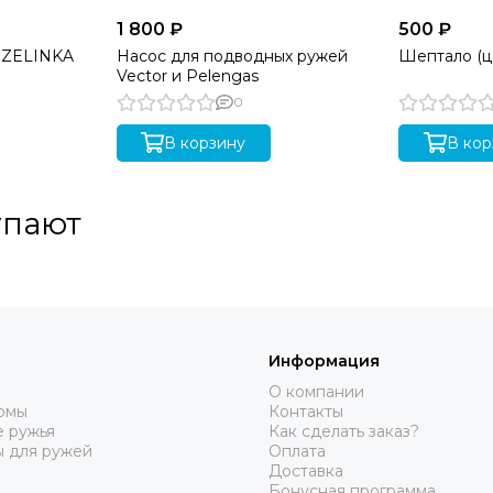
1 800 ₽
500 ₽
 ZELINKA
Насос для подводных ружей
Шептало (ца
Vector и Pelengas
0
В корзину
В кор
упают
Информация
О компании
юмы
Контакты
 ружья
Как сделать заказ?
ы для ружей
Оплата
Доставка
Бонусная программа