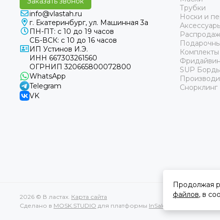
Заказать звонок
Трубки
info@vlastah.ru
Носки и пе
г. Екатеринбург, ул. Машинная 3а
Аксессуар
ПН-ПТ: с 10 до 19 часов
Распродаж
СБ-ВСК: с 10 до 16 часов
Подарочны
ИП Устинов И.Э.
Комплекты
ИНН 667303261560
Фридайвин
ОГРНИП 320665800072800
SUP Борд
WhatsApp
Производи
Telegram
Снорклинг
VK
Продолжая р
файлов
, в с
2026 © В ластах.
Карта сайта
Сделано в
MOSK.STUDIO
для платформы
InSales