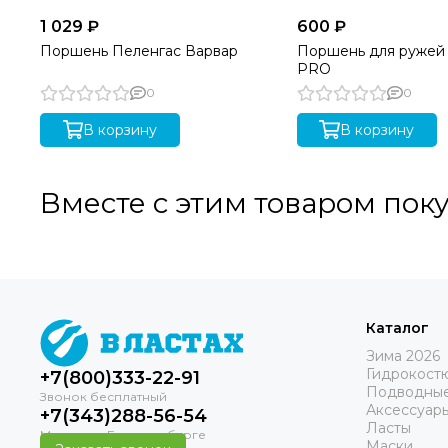
1 029 ₽
600 ₽
Поршень Пеленгас Варвар
Поршень для ружей
PRO
0
0
В корзину
В корзину
Вместе с этим товаром пок
Каталог
Зима 2026
Гидрокост
+7(800)333-22-91
Подводные
Аксессуар
+7(343)288-56-54
Ласты
Маски