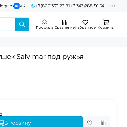
elegram
VK
+7(800)333-22-91
+7(343)288-56-54
Профиль
Сравнение
Избранное
Корзина
ушек Salvimar под ружья
у
В корзину