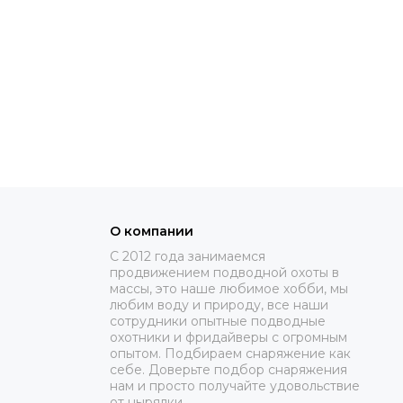
О компании
C 2012 года занимаемся
продвижением подводной охоты в
массы, это наше любимое хобби, мы
любим воду и природу, все наши
сотрудники опытные подводные
охотники и фридайверы с огромным
опытом. Подбираем снаряжение как
себе. Доверьте подбор снаряжения
нам и просто получайте удовольствие
от нырялки.