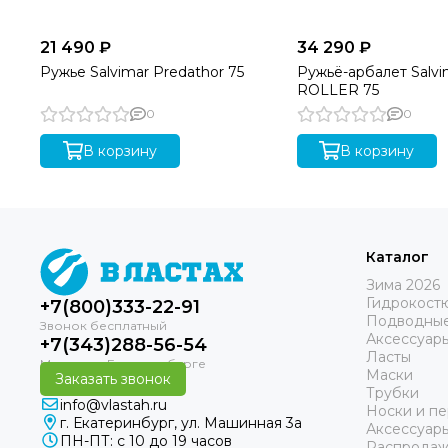
21 490 ₽
34 290 ₽
Ружье Salvimar Predathor 75
Ружьё-арбалет Salv
ROLLER 75
0
0
В корзину
В корзину
Каталог
Зима 2026
Гидрокост
+7(800)333-22-91
Подводные
Аксессуар
+7(343)288-56-54
Ласты
Маски
Заказать звонок
Трубки
info@vlastah.ru
Носки и пе
г. Екатеринбург, ул. Машинная 3а
Аксессуар
ПН-ПТ: с 10 до 19 часов
Распродаж