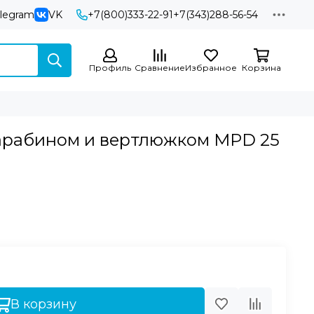
elegram
VK
+7(800)333-22-91
+7(343)288-56-54
Профиль
Сравнение
Избранное
Корзина
арабином и вертлюжком MPD 25
В корзину