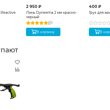
2 950 ₽
400 ₽
c Reactive
Линь Dyneema 2 мм красно-
Груз для жи
черный
1
В корзину
В кор
упают