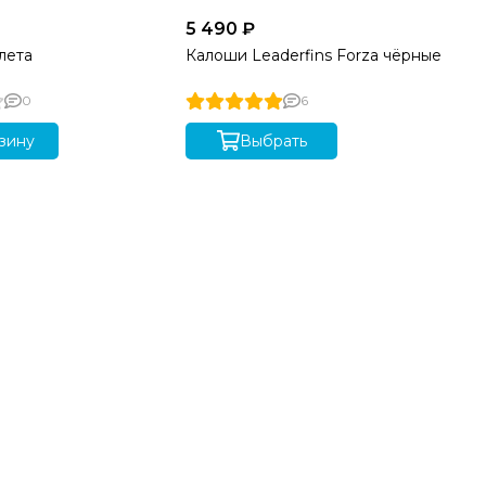
5 490 ₽
39
лета
Калоши Leaderfins Forza чёрные
Гр
0
6
зину
Выбрать