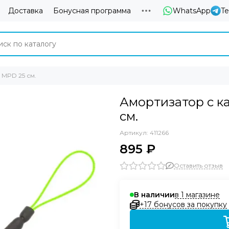
Доставка
Бонусная программа
WhatsApp
T
MPD 25 см.
Амортизатор с к
см.
Артикул:
411266
895 ₽
Оставить отзыв
в 1 магазине
В наличии
+17 бонусов за покупку