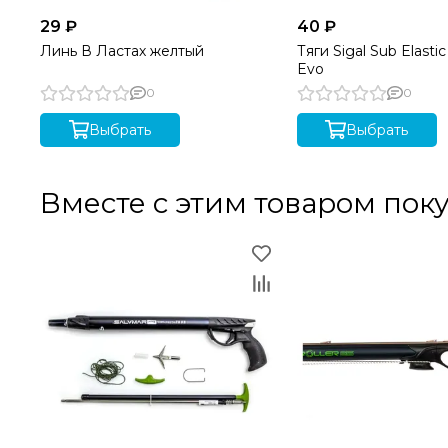
29 ₽
40 ₽
Линь В Ластах желтый
Тяги Sigal Sub Elasti
Evo
0
0
Выбрать
Выбрать
Вместе с этим товаром пок