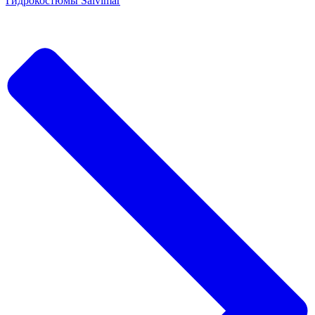
Гидрокостюмы Salvimar