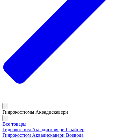
Гидрокостюмы Аквадискавери
Все товары
Гидрокостюм Аквадискавери Снайпер
Гидрокостюм Аквадискавери Воевода