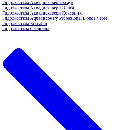
Гидрокостюм Аквадискавери Есаул
Гидрокостюм Аквадискавери Волга
Гидрокостюм Аквадискавери Кочевник
Гидрокостюм Aquadiscovery Professional L'onda Verde
Гидрокостюм Epsealon
Гидрокостюм Скорпена