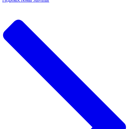
Гидрокостюмы Salvimar