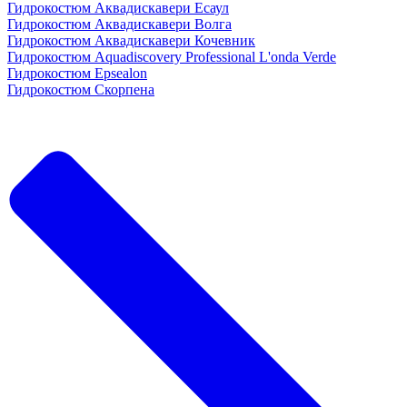
Гидрокостюм Аквадискавери Есаул
Гидрокостюм Аквадискавери Волга
Гидрокостюм Аквадискавери Кочевник
Гидрокостюм Aquadiscovery Professional L'onda Verde
Гидрокостюм Epsealon
Гидрокостюм Скорпена