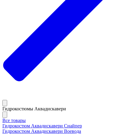
Гидрокостюмы Аквадискавери
Все товары
Гидрокостюм Аквадискавери Снайпер
Гидрокостюм Аквадискавери Воевода