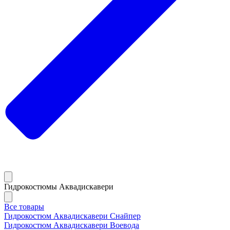
Гидрокостюмы Аквадискавери
Все товары
Гидрокостюм Аквадискавери Снайпер
Гидрокостюм Аквадискавери Воевода