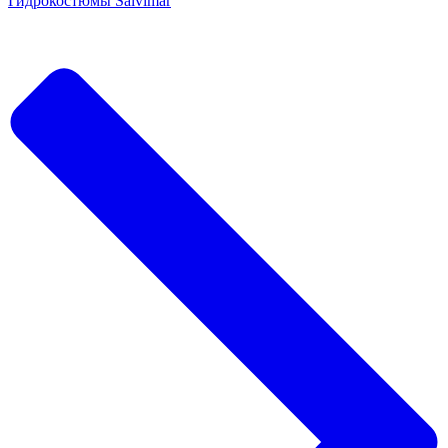
Гидрокостюмы Salvimar