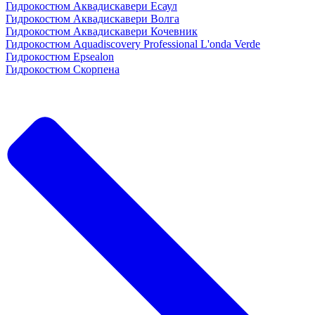
Гидрокостюм Аквадискавери Есаул
Гидрокостюм Аквадискавери Волга
Гидрокостюм Аквадискавери Кочевник
Гидрокостюм Aquadiscovery Professional L'onda Verde
Гидрокостюм Epsealon
Гидрокостюм Скорпена