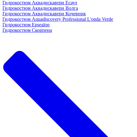
Гидрокостюм Аквадискавери Есаул
Гидрокостюм Аквадискавери Волга
Гидрокостюм Аквадискавери Кочевник
Гидрокостюм Aquadiscovery Professional L'onda Verde
Гидрокостюм Epsealon
Гидрокостюм Скорпена