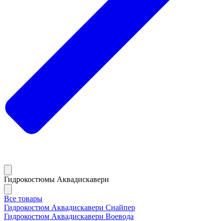
Гидрокостюмы Аквадискавери
Все товары
Гидрокостюм Аквадискавери Снайпер
Гидрокостюм Аквадискавери Воевода