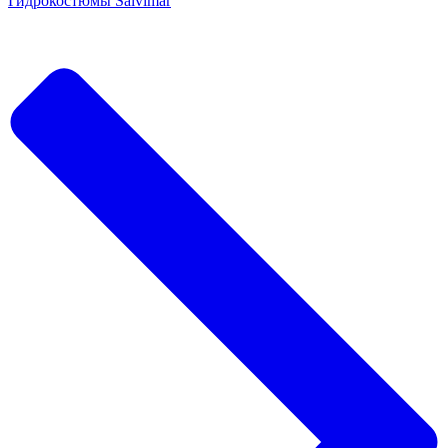
Гидрокостюмы Salvimar