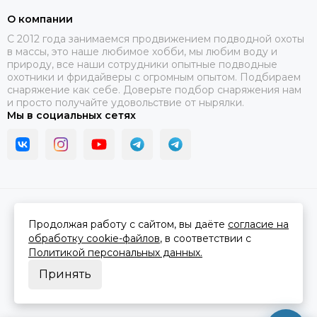
О компании
C 2012 года занимаемся продвижением подводной охоты
в массы, это наше любимое хобби, мы любим воду и
природу, все наши сотрудники опытные подводные
охотники и фридайверы с огромным опытом. Подбираем
снаряжение как себе. Доверьте подбор снаряжения нам
и просто получайте удовольствие от нырялки.
Мы в социальных сетях
2026 © В ластах.
Карта сайта
Сделано в
MOSK.STUDIO
для платформы
InSales
Продолжая работу с сайтом, вы даёте
согласие на
обработку cookie-файлов
, в соответствии с
Политикой персональных данных.
Принять